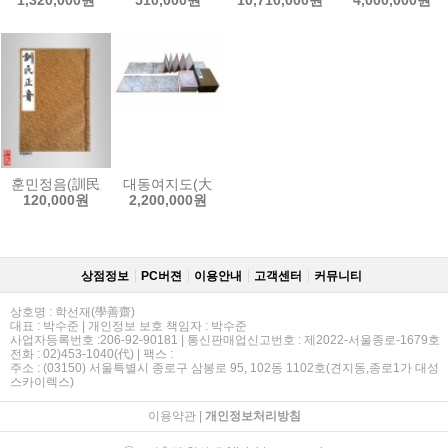
훈민정음(訓民正音)-해례/언해/세종실록본 합본
대동여지도(大東輿地圖)-[1.절첩장(折帖裝)]
120,000원
2,200,000원
상점정보
PC버젼
이용안내
고객센터
커뮤니티
상호명 : 학선재(學善齋)
대표 : 박수준 | 개인정보 보호 책임자 : 박수준
사업자등록번호 :206-92-90181 | 통신판매업신고번호 : 제2022-서울종로-1679호
전화 : 02)453-1040(代) | 팩스 :
주소 : (03150) 서울특별시 종로구 삼봉로 95, 102동 1102호(견지동,종로1가 대성
스카이렉스)
이용약관
|
개인정보처리방침