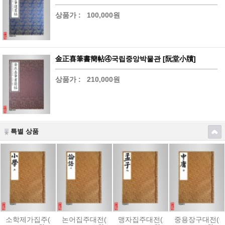
상품가 :
100,000원
金正喜筆書簡帖④국립중앙박물관 [阮堂小牘]
상품가 :
210,000원
특별 상품
소학제가집주(小學諸家集註)
논어집주대전(論語集註大全)-[內閣本]
맹자집주대전(孟子集註大全)-[內閣
중용장구대전(中庸