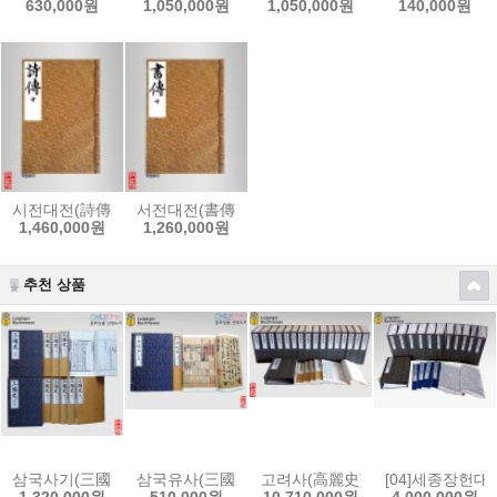
630,000원
1,050,000원
1,050,000원
140,000원
시전대전(詩傳大全)[內閣本]-(2016 개정판)
서전대전(書傳大全)[內閣本]-(2016 개정판)
1,460,000원
1,260,000원
추천 상품
삼국사기(三國史記)-中宗壬申本/正德本(1512)
삼국유사(三國遺事)-順菴手澤本 영인교정본
고려사(高麗史) : LBM 2017 전시
[04]세종장헌
1,320,000원
510,000원
10,710,000원
4,000,000원