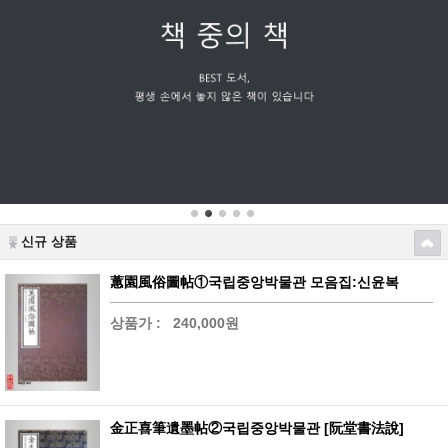
신규 상품
蕙園風俗圖帖①국립중앙박물관 모음집:신윤복
상품가 :
240,000원
金正喜筆遺墨帖②국립중앙박물관 [阮堂書法說]