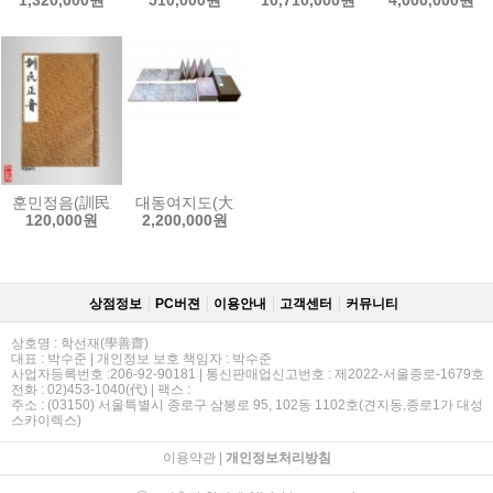
훈민정음(訓民正音)-해례/언해/세종실록본 합본
대동여지도(大東輿地圖)-[1.절첩장(折帖裝)]
120,000원
2,200,000원
상점정보
PC버젼
이용안내
고객센터
커뮤니티
상호명 : 학선재(學善齋)
대표 : 박수준 | 개인정보 보호 책임자 : 박수준
사업자등록번호 :206-92-90181 | 통신판매업신고번호 : 제2022-서울종로-1679호
전화 : 02)453-1040(代) | 팩스 :
주소 : (03150) 서울특별시 종로구 삼봉로 95, 102동 1102호(견지동,종로1가 대성
스카이렉스)
이용약관
|
개인정보처리방침