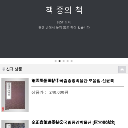
신규 상품
蕙園風俗圖帖①국립중앙박물관 모음집:신윤복
상품가 :
240,000원
金正喜筆遺墨帖②국립중앙박물관 [阮堂書法說]