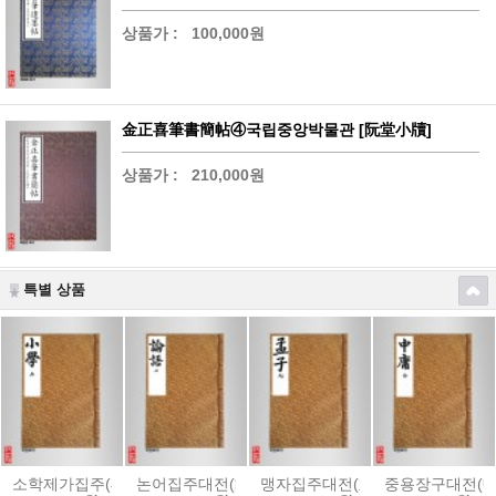
상품가 :
100,000원
金正喜筆書簡帖④국립중앙박물관 [阮堂小牘]
상품가 :
210,000원
특별 상품
소학제가집주(小學諸家集註)
논어집주대전(論語集註大全)-[內閣本]
맹자집주대전(孟子集註大全)-[內閣
중용장구대전(中庸