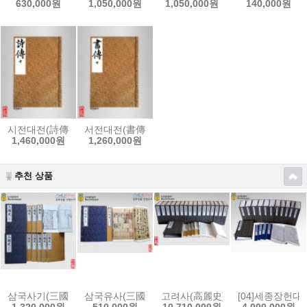
630,000원
1,050,000원
1,050,000원
140,000원
시전대전(詩傳大全)[內閣本]-(2016 개정판)
서전대전(書傳大全)[內閣本]-(2016 개정판)
1,460,000원
1,260,000원
추천 상품
삼국사기(三國史記)-中宗壬申本/正德本(1512)
삼국유사(三國遺事)-順菴手澤本 영인교정본
고려사(高麗史) : LBM 2017 전시
[04]세종장헌
1,320,000원
510,000원
10,710,000원
4,000,000원