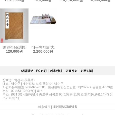
훈민정음(訓民正音)-해례/언해/세종실록본 합본
대동여지도(大東輿地圖)-[1.절첩장(折帖裝)]
120,000원
2,200,000원
상점정보
PC버젼
이용안내
고객센터
커뮤니티
상호명 : 학선재(學善齋)
대표 : 박수준 | 개인정보 보호 책임자 : 박수준
사업자등록번호 :206-92-90181 | 통신판매업신고번호 : 제2022-서울종로-1679호
전화 : 02)453-1040(代) | 팩스 :
주소 : (03150) 서울특별시 종로구 삼봉로 95, 102동 1102호(견지동,종로1가 대성
스카이렉스)
이용약관
|
개인정보처리방침