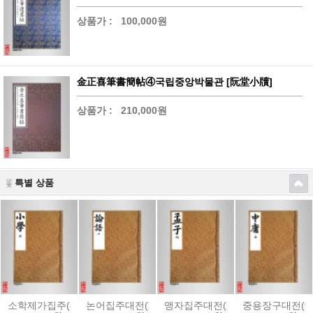
상품가 :
100,000원
金正喜筆書簡帖④국립중앙박물관 [阮堂小牘]
상품가 :
210,000원
특별 상품
소학제가집주(小學諸家集註)
논어집주대전(論語集註大全)-[內閣本]
맹자집주대전(孟子集註大全)-[內閣
중용장구대전(中庸