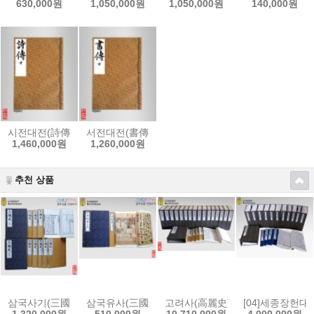
630,000원
1,050,000원
1,050,000원
140,000원
시전대전(詩傳大全)[內閣本]-(2016 개정판)
서전대전(書傳大全)[內閣本]-(2016 개정판)
1,460,000원
1,260,000원
추천 상품
삼국사기(三國史記)-中宗壬申本/正德本(1512)
삼국유사(三國遺事)-順菴手澤本 영인교정본
고려사(高麗史) : LBM 2017 전시
[04]세종장헌
1,320,000원
510,000원
10,710,000원
4,000,000원