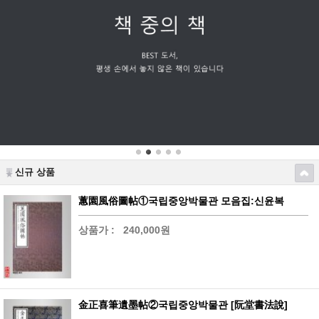
신규 상품
蕙園風俗圖帖①국립중앙박물관 모음집:신윤복
상품가 :
240,000원
金正喜筆遺墨帖②국립중앙박물관 [阮堂書法說]