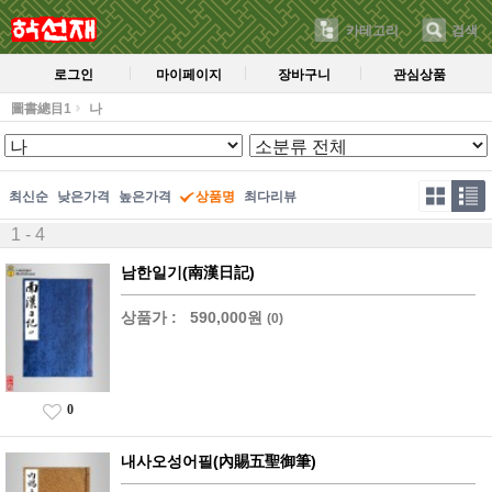
카테고리
검색
로그인
마이페이지
장바구니
관심상품
圖書總目1
나
최신순
낮은가격
높은가격
상품명
최다리뷰
1 - 4
남한일기(南漢日記)
상품가 :
590,000원
(0)
0
내사오성어필(內賜五聖御筆)