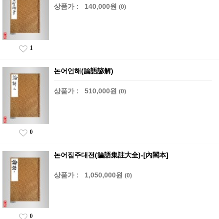
상품가 :
140,000원
(0)
1
논어언해(論語諺解)
상품가 :
510,000원
(0)
0
논어집주대전(論語集註大全)-[內閣本]
상품가 :
1,050,000원
(0)
0