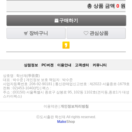
총 상품 금액
0
원
구매하기
장바구니
관심상품
상점정보
PC버젼
이용안내
고객센터
커뮤니티
상호명 : 학선재(學善齋)
대표 : 박수준 | 개인정보 보호 책임자 : 박수준
사업자등록번호 :206-92-90181 | 통신판매업신고번호 : 제2022-서울종로-1679호
전화 : 02)453-1040(代) | 팩스 :
주소 : (03150) 서울특별시 종로구 삼봉로 95, 102동 1102호(견지동,종로1가 대성
스카이렉스)
이용약관
|
개인정보처리방침
ⓒ도서출판 학선재 All rights reserved.
Make
Shop