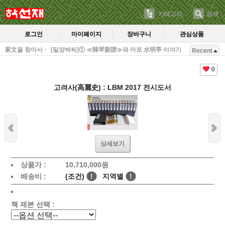
카테고리
검색
로그인
마이페이지
장바구니
관심상품
家文을 찾아서
[밀양박씨]① ≪韓琴新譜≫와 마포 水明亭 이야기
Recent
0
고려사(高麗史) : LBM 2017 전시도서
상세보기
상품가 :
10,710,000
원
배송비 :
(조건)
!
지역별
!
책 제본 선택 :