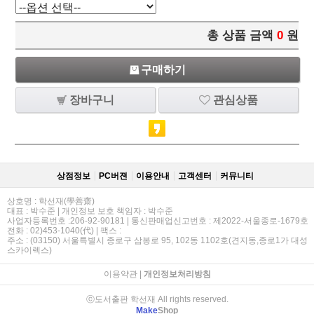
총 상품 금액
0
원
구매하기
장바구니
관심상품
상점정보
PC버젼
이용안내
고객센터
커뮤니티
상호명 : 학선재(學善齋)
대표 : 박수준 | 개인정보 보호 책임자 : 박수준
사업자등록번호 :206-92-90181 | 통신판매업신고번호 : 제2022-서울종로-1679호
전화 : 02)453-1040(代) | 팩스 :
주소 : (03150) 서울특별시 종로구 삼봉로 95, 102동 1102호(견지동,종로1가 대성
스카이렉스)
이용약관
|
개인정보처리방침
ⓒ도서출판 학선재 All rights reserved.
Make
Shop