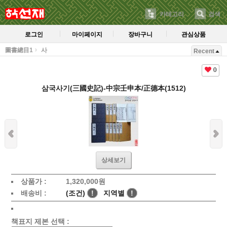
카테고리
검색
로그인
마이페이지
장바구니
관심상품
圖書總目1
사
Recent
0
삼국사기(三國史記)-中宗壬申本/正德本(1512)
상세보기
상품가 :
1,320,000
원
배송비 :
(조건)
!
지역별
!
책표지 제본 선택 :