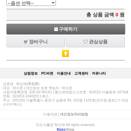
총 상품 금액
0
원
구매하기
장바구니
관심상품
상점정보
PC버젼
이용안내
고객센터
커뮤니티
상호명 : 학선재(學善齋)
대표 : 박수준 | 개인정보 보호 책임자 : 박수준
사업자등록번호 :206-92-90181 | 통신판매업신고번호 : 제2022-서울종로-1679호
전화 : 02)453-1040(代) | 팩스 :
주소 : (03150) 서울특별시 종로구 삼봉로 95, 102동 1102호(견지동,종로1가 대성
스카이렉스)
이용약관
|
개인정보처리방침
ⓒ도서출판 학선재 All rights reserved.
Make
Shop