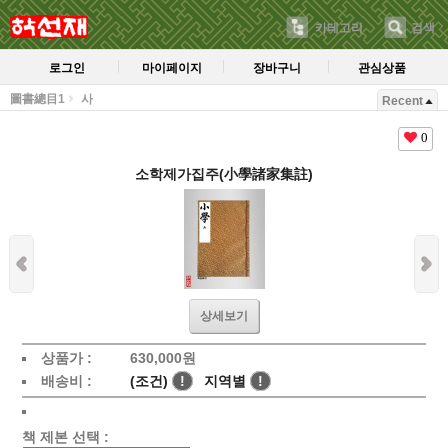
카테고리
검색
로그인
마이페이지
장바구니
관심상품
圖書總目1
사
Recent
0
소학제가집주(小學諸家集註)
상세보기
상품가 :
630,000
원
배송비 :
(조건)
!
지역별
!
책 제본 선택 :