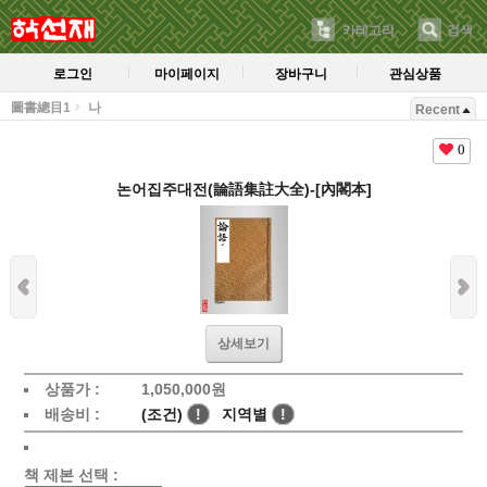
카테고리
검색
로그인
마이페이지
장바구니
관심상품
圖書總目1
나
Recent
0
논어집주대전(論語集註大全)-[內閣本]
상세보기
상품가 :
1,050,000
원
배송비 :
(조건)
!
지역별
!
책 제본 선택 :