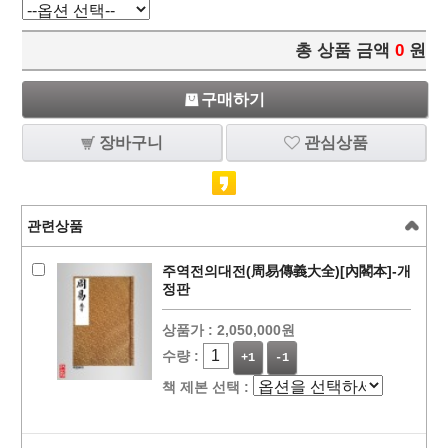
총 상품 금액
0
원
구매하기
장바구니
관심상품
관련상품
주역전의대전(周易傳義大全)[內閣本]-개
정판
상품가 :
2,050,000원
수량 :
+1
-1
책 제본 선택 :