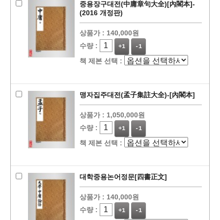
중용장구대전(中庸章句大全)[內閣本]-
(2016 개정판)
상품가 :
140,000원
수량 :
+1
-1
책 제본 선택 :
맹자집주대전(孟子集註大全)-[內閣本]
상품가 :
1,050,000원
수량 :
+1
-1
책 제본 선택 :
대학중용논어정문[四書正文]
상품가 :
140,000원
수량 :
+1
-1