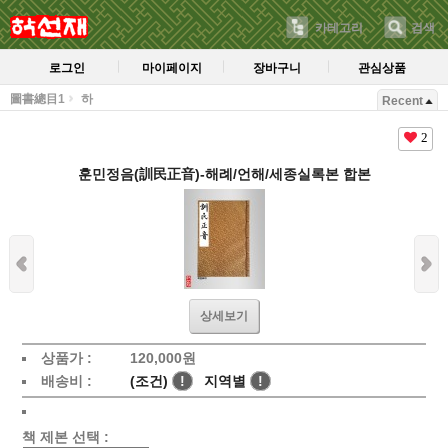
카테고리
검색
로그인
마이페이지
장바구니
관심상품
圖書總目1
하
Recent
2
훈민정음(訓民正音)-해례/언해/세종실록본 합본
상세보기
상품가 :
120,000
원
배송비 :
(조건)
!
지역별
!
책 제본 선택 :