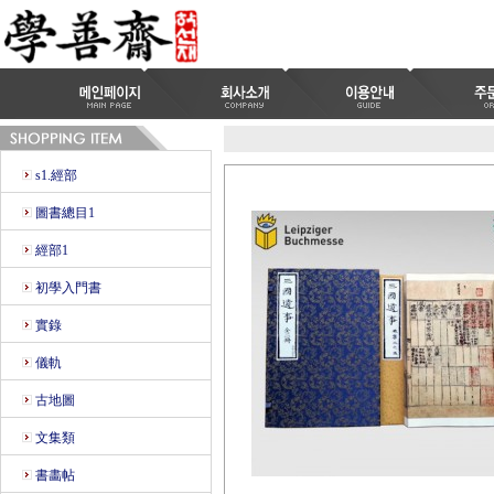
s1.經部
圖書總目1
經部1
初學入門書
實錄
儀軌
古地圖
文集類
書畵帖