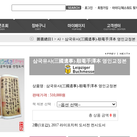
圖書總目1
>
사
>
삼국유사(三國遺事)-順菴手澤本 영인교정본
삼국유사(三國遺事)-順菴手澤本 영인교정본
상품명 : 삼국유사(三國遺事)-順菴手澤本 영인교정본
판매가격 :
510,000
원
책 제본 선택
:
총 상품 금액
0
원
2冊(1포갑), 2017 라이프치히 도서전 전시도서