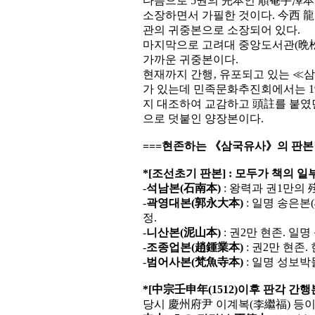
다음으로 5권의 完本인 順菴手澤本인
소장하면서 가필한 것이다. 今西 龍
관의 귀중본으로 소장되어 있다.
마지막으로 고려대 중앙도서관(晩松
가까운 귀중본이다.
현재까지 간행‚ 유포되고 있는 ≪
가 있는데 민족문화추진회에서는 1
지 대조하여 교감하고 頭註를 붙였
으로 덧붙인 양장본이다.
===현존하는 《삼국유사》의 판본
*[조선초기 판본] : 모두가 책의 
-
석남본(石南本)
: 왕력과 권1만의 
-
곽영대본(郭永大本)
: 일명 송은본(
정.
-
니산본(泥山本)
: 권2만 현존. 일명
-
조종업본(趙鍾業本)
: 권2만 현존
-
범어사본(梵魚寺本)
: 일명 성보박물
*[中宗壬申年(1512)이후 판각 간행
당시 慶州府尹 이계복(李繼福) 등이