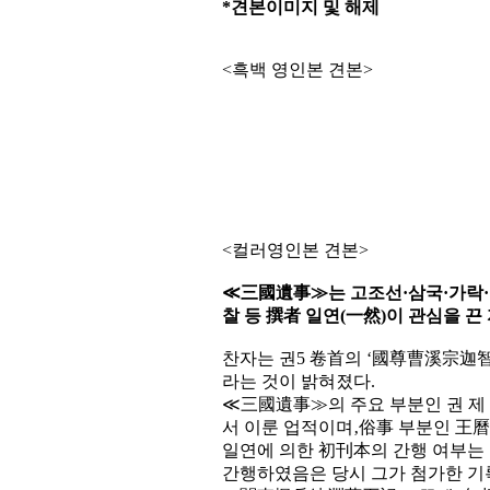
*견본이미지 및 해제
<흑백 영인본 견본>
<컬러영인본 견본>
≪三國遺事≫는 고조선·삼국·가락·
찰 등 撰者 일연(一然)이 관심을 
찬자는 권5 卷首의 ‘國尊曹溪宗
라는 것이 밝혀졌다.
≪三國遺事≫의 주요 부분인 권 제 
서 이룬 업적이며‚俗事 부분인 王曆
일연에 의한 初刊本의 간행 여부는
간행하였음은 당시 그가 첨가한 기