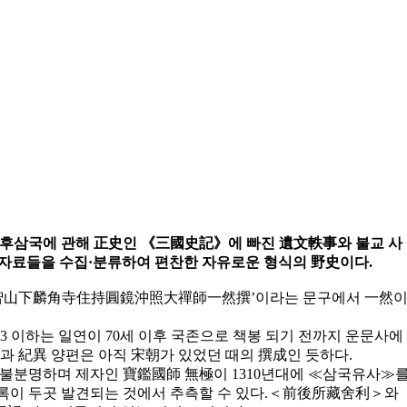
후삼국에 관해 正史인 《三國史記》에 빠진 遺文軼事와 불교 사
끈 자료들을 수집·분류하여 편찬한 자유로운 형식의 野史이다.
迦智山下麟角寺住持圓鏡沖照大禪師一然撰’이라는 문구에서 一然
3 이하는 일연이 70세 이후 국존으로 책봉 되기 전까지 운문사에
과 紀異 양편은 아직 宋朝가 있었던 때의 撰成인 듯하다.
 불분명하며 제자인 寶鑑國師 無極이 1310년대에 ≪삼국유사≫
록이 두곳 발견되는 것에서 추측할 수 있다.＜前後所藏舍利＞와