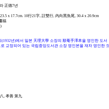
明나라 正德7년
5 x 17.7cm. 10行21字, 註雙行, 內向黑魚尾, 30.4 x 20.9cm
李繼福
)
회(1932년)에서 일본 天理大學 소장의 順菴手澤本을 영인한 도서
으로 교정되어 있는 국립중앙도서관 소장 영인본을 재차 영인한 
第八, 孝善 第九