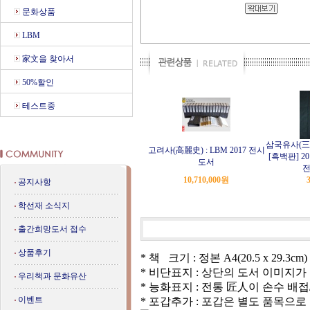
문화상품
LBM
家文을 찾아서
50%할인
테스트중
삼국유사(三
고려사(高麗史) : LBM 2017 전시
[흑백판] 2
도서
전
10,710,000
원
공지사항
학선재 소식지
출간희망도서 접수
상품후기
* 책 크기 : 정본 A4(20.5 x 29.3cm)
* 비단표지 : 상단의 도서 이미지
우리책과 문화유산
* 능화표지 : 전통 匠人이 손수 
이벤트
* 포갑추가 : 포갑은 별도 품목으