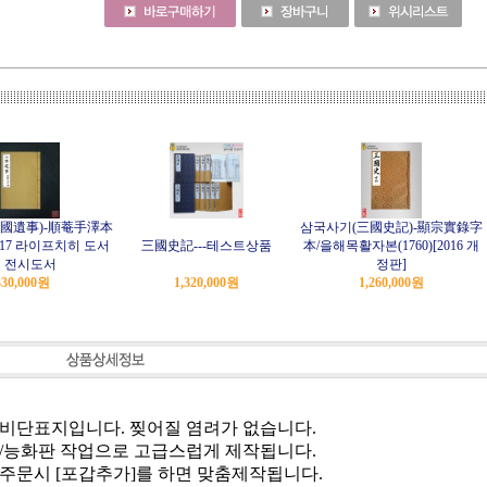
國遺事)-順菴手澤本
삼국사기(三國史記)-顯宗實錄字
017 라이프치히 도서
三國史記---테스트상품
本/을해목활자본(1760)[2016 개
 전시도서
정판]
330,000
원
1,320,000
원
1,260,000
원
가 비단표지입니다. 찢어질 염려가 없습니다.
배접/능화판 작업으로 고급스럽게 제작됩니다.
로 주문시 [포갑추가]를 하면 맞춤제작됩니다.