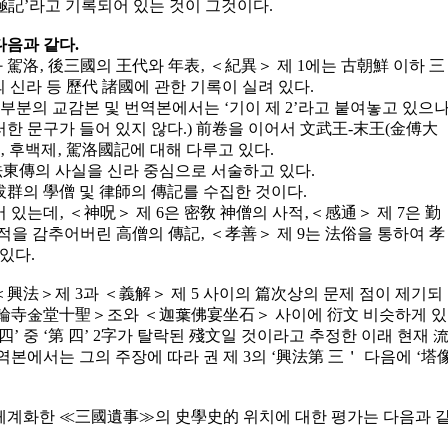
記’라고 기록되어 있는 것이 그것이다.
음과 같다.
과 駕洛‚ 後三國의 王代와 年表‚ ＜紀異＞ 제 1에는 古朝鮮 이하 三
 신라 등 歷代 諸國에 관한 기록이 실려 있다.
대부분의 교감본 및 번역본에서는 ‘기이 제 2’라고 붙여놓고 있으
 문구가 들어 있지 않다.) 前卷을 이어서 文武王-末王(金傅大
‚ 후백제‚ 駕洛國記에 대해 다루고 있다.
佛法東傳의 사실을 신라 중심으로 서술하고 있다.
 拔群의 學僧 및 律師의 傳記를 수집한 것이다.
 있는데‚ ＜神呪＞ 제 6은 密敎 神僧의 사적‚＜感通＞ 제 7은 勤
행적을 감추어버린 高僧의 傳記‚ ＜孝善＞ 제 9는 法俗을 통하여 孝
있다.
興法＞제 3과 ＜義解＞ 제 5 사이의 篇次상의 문제 점이 제기되
興輪寺金堂十聖＞조와 ＜迦葉佛宴坐石＞ 사이에 衍文 비슷하게 있
四’ 중 ‘第 四’ 2字가 탈락된 殘文일 것이라고 추정한 이래 현재 
본에서는 그의 주장에 따라 권 제 3의 ‘興法第 三＇ 다음에 ‘塔
체계화한 ≪三國遺事≫의 史學史的 위치에 대한 평가는 다음과 