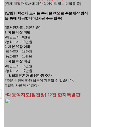
(현재 개정판 도서에 대한 업데이트 정보 미적용 중)
[알림1] 학선재 도서는 수제본 책으로 주문제작 방식
을 통해 제공합니다.(사전주문 필수)
(도서단가표 : 정본기준)
1. 제본 40장 미만
-비단표지 : 8만원
-능화표지 : 10만원
2. 제본 90장 이하
-비단표지 : 13만원
-능화표지 : 15만원
3. 제본 90장 이상
-비단표지 : 15만원
-능화표지 : 17만원
4. 컬러제본은 개별 10만원 추가
*주문 수량에 따라 납품이 지연될 수 있습니다.
(1달전 사전 예약 권장)
*대동여지도[절첩장] 22첩 한지특별판!