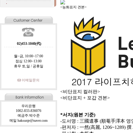
<능화표지 견본> <포갑
02)453-1040(代)
월~금, 10:00~17:00
점심 12:00~13:00
휴무 토,일 / 공휴일
이메일문의
<비단표지 컬러판>
<비단표지 + 포갑 견본>
우리은행
1002-833-836076
*서지(원본 기준)
예금주:박수준
메일 haksunje@naver.com
-도서명 : 三國遺事 (順菴手澤本 
-편저자 : 一然(高麗, 1206~1289) 