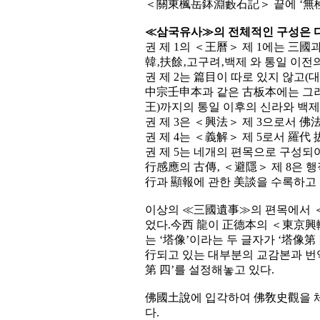
＜關東楓岳鉢淵藪石記＞ 끝에 ‘無極
≪삼국유사≫의 전체적인 구성은 다
권 제 1의 ＜王曆＞ 제 1에는 三國
韓‚扶餘‚고구려‚백제 와 통일 이전의
권 제 2는 篇目이 따로 있지 않고(
中宗壬申本과 같은 古板本에는 그러한
王)까지의 통일 이후의 신라와 백제
권 제 3은 ＜興法＞ 제 3으로서 
권 제 4는 ＜義解＞ 제 5로서 羅代
권 제 5는 네개의 편목으로 구성되어
行感應의 古傳‚ ＜避隱＞ 제 8은 
行과 顯報에 관한 美談을 수록하고 
이상의 ≪三國遺事≫의 편목에서 ＜
었다.今西 龍이 正德本의 ＜東京
는 ‘塔像’이라는 두 글자가 ‘塔像第 
行되고 있는 대부분의 교감본과 번역
第 四’를 설정해놓고 있다.
佛國土說에 입각하여 佛敎史觀을 
다.