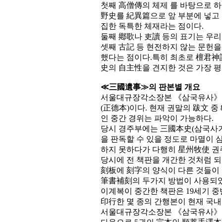
첫째 高僧傳의 체제 를 바탕으로 하
野史를 紀異篇으로 앞 부분에 넣고
집한 독특한 체재라는 점이다.
둘째 鄕歌나 吏讀 등의 표기는 우리
셋째 古記 등 현전하지 않는 문헌
했다는 점이다.특히 최초로 檀君神
史의 自主性을 견지한 것은 가장 평
≪三國遺事≫의 판본별 개요
서울대규장각소장본 《삼국유사》는 1
(正德本)이다. 현재 권말의 跋文 중
인 중간 경위는 파악이 가능하다.
당시 경주부에는 三國本史(삼국사기)‚
을 판독할 수 있을 정도로 마멸이 
하지 못하다가 다행히 星州牧使 권
당시에 전 책판을 개간한 것처럼 되어
刻板에 刻字의 양식이 다른 것들이
筆書補刻의 두가지 방법이 사용되었
이계복이 중간한 책판은 19세기 
印行한 몇 종의 간행본이 현재 국내
서울대규장각소장본 《삼국유사》는