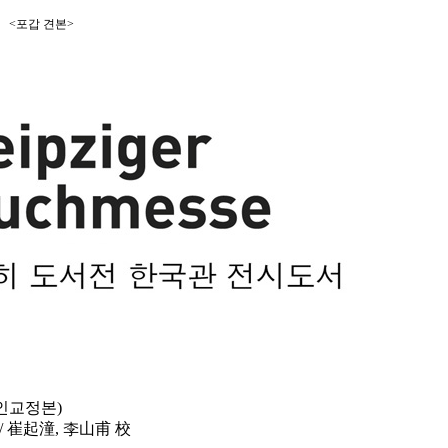
 견본>
영인교정본)
撰 / 崔起潼, 李山甫 校