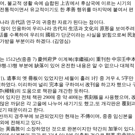
여‚ 불교적 생활 속에 습합된 上古에서 후삼국에 이르는 시기의
 전통적이면서 유교적이기도 한 孝善 행위를 마지막에 붙여서 편
나라 古代語 연구의 귀중한 자료가 된다는 점이다.
을 많이 인용하여 우리나라 古代의 生活과 文化의 原形을 보여주려
話를 수록하여 우리의 國祖가 단군이라는 사실을 밝힘으로써 民
가받을 부분이라 하겠다. (김영심)
512년(중종 7) 慶州府尹 이계복(李繼福)이 重刊한 中宗壬申
 8행-13행 부분에 缺落이 있어 온전한 내용은 알 수 없으나 대체적
 遺事의 옛 冊板이 있었지만 세월이 흘러 1行 중 겨우 4‚ 5字만
심하였다. 이리하여 널리 完本을 구하여서 改刊을 하고자 했으나 
주(權輳)의 도움으로 책판을 개간한 듯하다.
 있지만 전체 책판 290매 중 약 40매는 舊刻板을 사용했으며‚ 
 많은 까닭은 각 고을에 나누어 새기기도 했고‚또 개각판은 覆刻
기 때문이라고 한다.
중반까지 경주부에 보관되었지만 현재는 不傳이며‚ 중종 임신본을
외에 전해지고 있다.
 黃義敦이 소장하였던 것으로 완본이지만 약간의 加筆이 있다.