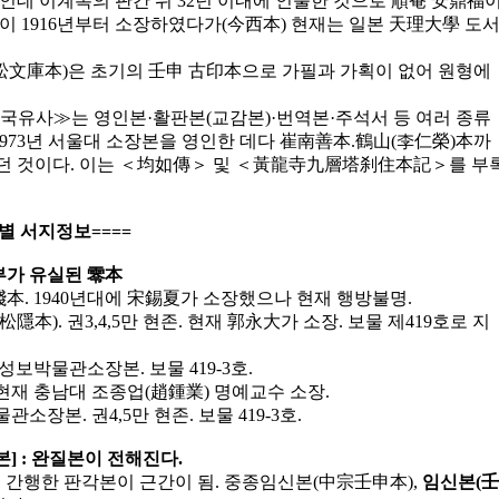
데 이계복의 판간 뒤 32년 이내에 인출한 것으로 順菴 安鼎福
이 1916년부터 소장하였다가(今西本) 현재는 일본 天理大學 도
文庫本)은 초기의 壬申 古印本으로 가필과 가획이 없어 원형에
삼국유사≫는 영인본·활판본(교감본)·번역본·주석서 등 여러 종류
973년 서울대 소장본을 영인한 데다 崔南善本.鶴山(李仁榮)本까
던 것이다. 이는 ＜均如傳＞ 및 ＜黃龍寺九層塔刹住本記＞를 부
별 서지정보====
일부가 유실된 零本
殘本. 1940년대에 宋錫夏가 소장했으나 현재 행방불명.
松隱本). 권3,4,5만 현존. 현재 郭永大가 소장. 보물 제419호로 지
 성보박물관소장본. 보물 419-3호.
. 현재 충남대 조종업(趙鍾業) 명예교수 소장.
관소장본. 권4,5만 현존. 보물 419-3호.
본] : 완질본이 전해진다.
 간행한 판각본이 근간이 됨. 중종임신본(中宗壬申本),
임신본(壬