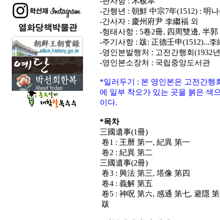
-판사항 : 木板本
-간행년 : 朝鮮 中宗7年(1512) : 
-간사자 : 慶州府尹 李繼福 외
-형태사항 : 5卷2冊, 四周雙邊, 半郭 23.
-주기사항 : 跋: 正德壬申(1512)...
-영인본발행처 : 고전간행회(1932년
-영인본소장처 : 국립중앙도서관
*일러두기 : 본 영인본은 고전간행
에 일부 착오가 있는 곳을 붉은 색
이다.
*목차
三國遺事(1冊)
卷1 : 王曆 第一, 紀異 第一
卷2 : 紀異 第二
三國遺事(2冊)
卷3 : 興法 第三, 塔像 第四
卷4 : 義解 第五
卷5 : 神呪 第六, 感通 第七, 避隱 
跋