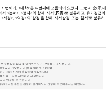
 31번째에, <대학>은 42번째에 포함되어 있었다. 그런데 송(宋)
아서 <논어>, <맹자>와 함께 '사서'(四書)로 분류하고, 유가경전의
<서경>, <역경>의 '삼경'을 합해 '사서삼경' 또는 '칠서'로 분류하
로 주문량에 따라 배송완료까지 7~15일 정도 소요됩니다.
따라 진행됩니다.(문의 010-2614-0410)
하기 위해 한지에 출력하여 제작됩니다.
책처럼 표지를 재현하여 제작됩니다.
따라 변경될 수 있습니다.
 실수에 의한 주문은 환불이 불가하오니 신중히 주문해주시길 바랍니다.