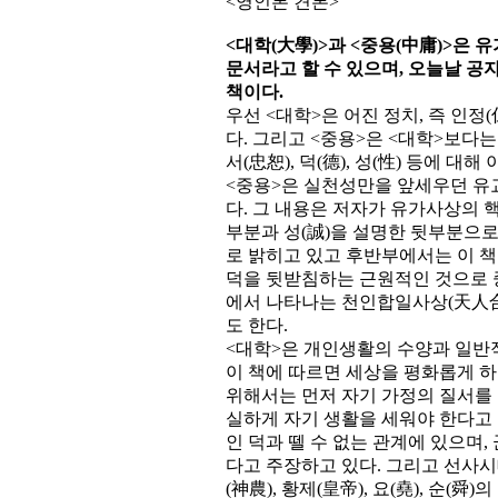
<영인본 견본>
<대학(大學)>과 <중용(中庸)>은
문서라고 할 수 있으며, 오늘날 공
책이다.
우선 <대학>은 어진 정치, 즉 인정
다. 그리고 <중용>은 <대학>보다는
서(忠恕), 덕(德), 성(性) 등에 대
<중용>은 실천성만을 앞세우던 유
다. 그 내용은 저자가 유가사상의 
부분과 성(誠)을 설명한 뒷부분으로
로 밝히고 있고 후반부에서는 이 
덕을 뒷받침하는 근원적인 것으로 중
에서 나타나는 천인합일사상(天人合
도 한다.
<대학>은 개인생활의 수양과 일반적
이 책에 따르면 세상을 평화롭게 하
위해서는 먼저 자기 가정의 질서를 
실하게 자기 생활을 세워야 한다고 
인 덕과 뗄 수 없는 관계에 있으며
다고 주장하고 있다. 그리고 선사시대
(神農), 황제(皇帝), 요(堯), 순