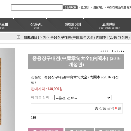
圖書總目1
>
자
>
중용장구대전(中庸章句大全)[內閣本]-(2016 개정판)
중용장구대전(中庸章句大全)[內閣本]-(2016
개정판)
상품명 : 중용장구대전(中庸章句大全)[內閣本]-(2016 개정
판)
판매가격 :
140,000
원
책 제본 선택
:
총 상품 금액
0
원
1冊