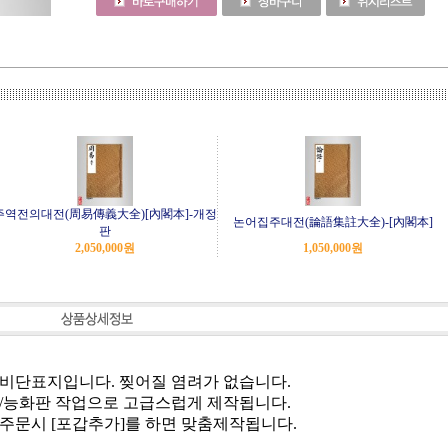
주역전의대전(周易傳義大全)[內閣本]-개정
논어집주대전(論語集註大全)-[內閣本]
판
2,050,000
원
1,050,000
원
가 비단표지입니다. 찢어질 염려가 없습니다.
배접/능화판 작업으로 고급스럽게 제작됩니다.
로 주문시 [포갑추가]를 하면 맞춤제작됩니다.