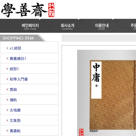
s1.經部
圖書總目1
經部1
初學入門書
實錄
儀軌
古地圖
文集類
書畵帖