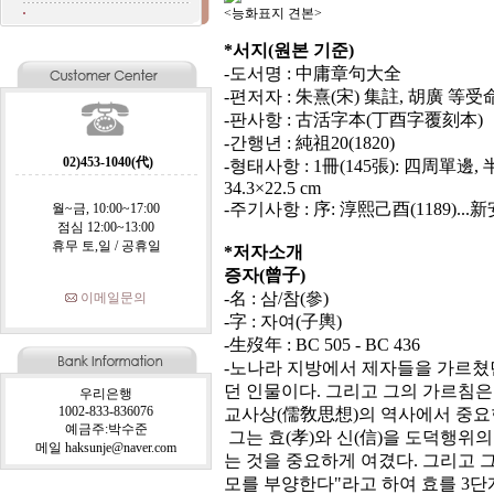
<능화표지 견본> <포갑
*서지(원본 기준)
-도서명 : 中庸章句大全
-편저자 : 朱熹(宋) 集註, 胡廣 等
-판사항 : 古活字本(丁酉字覆刻本)
-간행년 : 純祖20(1820)
02)453-1040(代)
-형태사항 : 1冊(145張): 四周單邊, 半
34.3×22.5 cm
-주기사항 : 序: 淳熙己酉(1189)..
월~금, 10:00~17:00
점심 12:00~13:00
휴무 토,일 / 공휴일
*저자소개
증자(曾子)
-名 : 삼/참(參)
이메일문의
-字 : 자여(子輿)
-生歿年 : BC 505 - BC 436
-노나라 지방에서 제자들을 가르쳤던
던 인물이다. 그리고 그의 가르침은
우리은행
1002-833-836076
교사상(儒敎思想)의 역사에서 중요
예금주:박수준
그는 효(孝)와 신(信)을 도덕행위
메일 haksunje@naver.com
는 것을 중요하게 여겼다. 그리고 
모를 부양한다"라고 하여 효를 3단