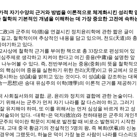
 유가적 자기수양의 근거와 방법을 이론적으로 체계화시킨 성리학 
자 철학의 기본적인 개념을 이해하는 데 가장 중요한 고전에 속하
(仁政)과 군주의 덕(德)을 연결시킨 정치윤리학에 관한 짧은 글이
 길고, 철학적이며 추상적인 내용을 담고 있으며, 천도(天道)와 
해 이야기하고 있다.
교사상에 철학적 근거를 부여한 책으로 총 33장으로 편성되어 있
핵심주제로 생각하고 지켜야 한다고 여긴 중용(中庸)을 설명한 앞
 나누어볼 수 있다. 즉, 전반부에서는 중용(중화)의 뜻을 철학적
책의 핵심이며 중용을 실현하기 위한 천리(天理)이고 유교에서 모
시하는 성(誠)을 밝히고 있는 것이다. 이 성(誠)을 강조하는 대
一思想)은 송대 유심주의 이학(理學)의 이론적 근거를 제공하기
 사회질서와의 결합. 곧, 윤리와 정치의 결합에 관한 논술이다.
기 위해서는 군주가 먼저 자기 나라를 잘 다스려야 하고, 그러기
잘 유지해야 하며, 또 이를 위해서는 먼저 심성을 바르게 하고 성
저술되어 있다. <대학>은 덕치(德治)와 천하태평은 군주의 개인
, 군주의 덕이란 학문이 지혜로 발전할 때 비로소 발현되기 시작한
, 고대 중국 황금기의 전설적인 5명의 왕, 즉 복희(伏羲)와 신농
(舜)의 경우에 그랬듯이, 하늘은 덕이 가장 높은 사람이 나라를 다스리