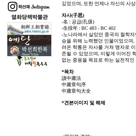
깊었으며, 또한 언제나 자신의 사
자사(子思)
-名 : 공급(孔伋)
-生歿年 : BC 483 - BC 402
-노나라에서 살았던 중국의 철학자인
승을 위해 노력했던 인물이었으며, 
려온 학통은 자사를 거쳐 맹자로 이
존될 수 있었으며, 이렇게 이어진 
없는 중용을 목표로 하는 실천적인
*목차
讀中庸法
中庸章句序
中庸章句大全
*견본이미지 및 해제