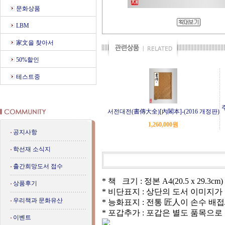
문화상품
LBM
家文을 찾아서
50%할인
테스트중
서전대전(書傳大全)[內閣本]-(2016 개정판)
1,260,000
원
공지사항
학선재 소식지
출간희망도서 접수
* 책 크기 : 정본 A4(20.5 x 29.3cm)
상품후기
* 비단표지 : 상단의 도서 이미지
우리책과 문화유산
* 능화표지 : 전통 匠人이 손수 
* 포갑추가 : 포갑은 별도 품목으
이벤트