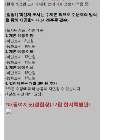
(현재 개정판 도서에 대한 업데이트 정보 미적용 중)
[알림1] 학선재 도서는 수제본 책으로 주문제작 방식
을 통해 제공합니다.(사전주문 필수)
(도서단가표 : 정본기준)
1. 제본 40장 미만
-비단표지 : 8만원
-능화표지 : 10만원
2. 제본 90장 이하
-비단표지 : 13만원
-능화표지 : 15만원
3. 제본 90장 이상
-비단표지 : 15만원
-능화표지 : 17만원
4. 컬러제본은 개별 10만원 추가
*주문 수량에 따라 납품이 지연될 수 있습니다.
(1달전 사전 예약 권장)
*대동여지도[절첩장] 22첩 한지특별판!