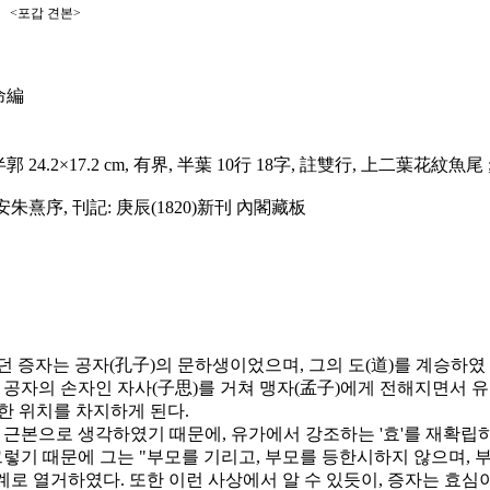
 견본>
受命編
郭 24.2×17.2 cm, 有界, 半葉 10行 18字, 註雙行, 上二葉花紋魚尾 
.新安朱熹序, 刊記: 庚辰(1820)新刊 內閣藏板
 증자는 공자(孔子)의 문하생이었으며, 그의 도(道)를 계승하였
 공자의 손자인 자사(子思)를 거쳐 맹자(孟子)에게 전해지면서 유
한 위치를 차지하게 된다.
의 근본으로 생각하였기 때문에, 유가에서 강조하는 '효'를 재확립
그렇기 때문에 그는 "부모를 기리고, 부모를 등한시하지 않으며, 
계로 열거하였다. 또한 이런 사상에서 알 수 있듯이, 증자는 효심