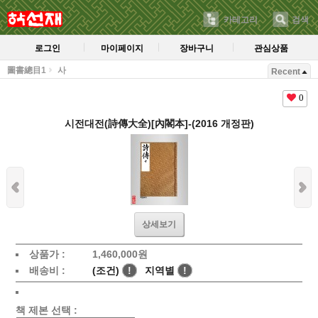
카테고리
검색
로그인
마이페이지
장바구니
관심상품
圖書總目1
사
Recent
0
시전대전(詩傳大全)[內閣本]-(2016 개정판)
상세보기
상품가 :
1,460,000
원
배송비 :
(조건)
!
지역별
!
책 제본 선택 :