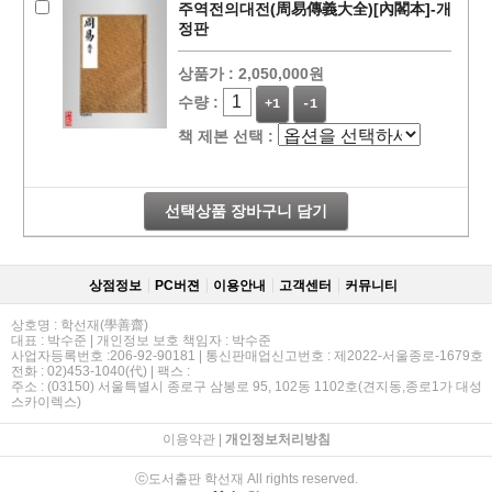
주역전의대전(周易傳義大全)[內閣本]-개
정판
상품가 :
2,050,000원
수량 :
+1
-1
책 제본 선택 :
선택상품 장바구니 담기
상점정보
PC버젼
이용안내
고객센터
커뮤니티
상호명 : 학선재(學善齋)
대표 : 박수준 | 개인정보 보호 책임자 : 박수준
사업자등록번호 :206-92-90181 | 통신판매업신고번호 : 제2022-서울종로-1679호
전화 : 02)453-1040(代) | 팩스 :
주소 : (03150) 서울특별시 종로구 삼봉로 95, 102동 1102호(견지동,종로1가 대성
스카이렉스)
이용약관
|
개인정보처리방침
ⓒ도서출판 학선재 All rights reserved.