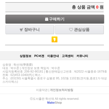
총 상품 금액
0
원
구매하기
장바구니
관심상품
상점정보
PC버젼
이용안내
고객센터
커뮤니티
상호명 : 학선재(學善齋)
대표 : 박수준 | 개인정보 보호 책임자 : 박수준
사업자등록번호 :206-92-90181 | 통신판매업신고번호 : 제2022-서울종로-1679호
전화 : 02)453-1040(代) | 팩스 :
주소 : (03150) 서울특별시 종로구 삼봉로 95, 102동 1102호(견지동,종로1가 대성
스카이렉스)
이용약관
|
개인정보처리방침
ⓒ도서출판 학선재 All rights reserved.
Make
Shop