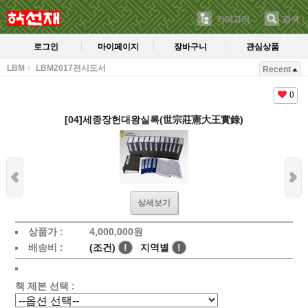
카테고리
검색
로그인
마이페이지
장바구니
관심상품
LBM
LBM2017전시도서
Recent
0
[04]세종장헌대왕실록(世宗莊憲大王實錄)
상세보기
상품가 :
4,000,000
원
배송비 :
(조건)
!
지역별
!
책 제본 선택 :