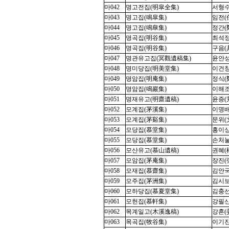
마042
명고전집(明皐全集)
서형수(
마043
명고집(鳴皐集)
임전(任
마044
명고집(鳴
臯
集)
정간(鄭
마045
명곡집(明谷集)
최석정(
마046
명곡집(明谷集)
구음(具
마047
명관유고집(冥觀遺稿集)
윤안성(
마048
명미당집(明美堂集)
이건창(
마049
명암집(明庵集)
정식(鄭
마050
명암집(鳴巖集)
이해조(
마051
명재유고(明齋遺稿)
윤증(尹
마052
모계집(茅溪集)
이명배(
마053
모계집(茅谿集)
문위(文
마054
모당집(慕堂集)
홍이상(
마055
모당집(慕堂集)
손처눌(
마056
모산유고(慕山遺稿)
권혜(權
마057
모암집(茅庵集)
장진(張
마058
모재집(慕齋集)
김안국(
마059
모주집(茅洲集)
김시보(
마060
모하당집(慕夏堂集)
김충선(
마061
모헌집(慕軒集)
강필신(
마062
목계일고(木溪逸稿)
강혼(姜
마063
목곡집(牧谷集)
이기진(