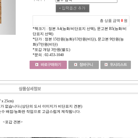
총 상품 금액
0
원
*책크기 : 정본 A4(능화/비단표지 선택), 문고본 B5(능화/비
단표지 선택)
*단가 : 정본 15만원(능화)/13만원(비단), 문고본 9만원(능
화)/7만원(비단)
*포갑 개당 3만원(별도)
*문의 : 02-453-1040
 x 25cm)
려가 없습니다.(상단의 도서 이미지가 비단표지 견본)
 손수 배접/능화판 작업으로 고급스럽게 제작됩니다.
 견본>