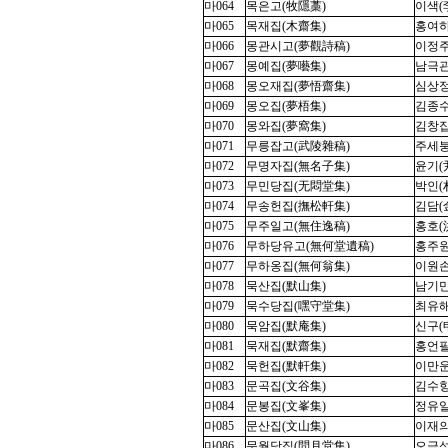
마064
목은고(牧隱藁)
이색(李
마065
목재집(木齋集)
홍여하(
마066
몽관시고(夢觀詩稿)
이정주(
마067
몽예집(夢囈集)
남극관(
마068
몽오재집(夢悟齋集)
심상정(
마069
몽오집(夢梧集)
김종수(
마070
몽와집(夢窩集)
김창집(
마071
무릉잡고(武陵雜稿)
주세붕(
마072
무명자집(無名子集)
윤기(尹
마073
무민당집(无悶堂集)
박인(朴
마074
무송헌집(撫松軒集)
김담(金
마075
무주일고(無住逸稿)
홍호(洪
마076
무하당유고(無何堂遺稿)
홍주원(
마077
무하옹집(無何翁集)
이원손(
마078
묵산집(默山集)
남기만(
마079
묵수당집(嘿守堂集)
최유해(
마080
묵암집(默庵集)
신구(申
마081
묵재집(默齋集)
홍언필(
마082
묵헌집(默軒集)
이만운(
마083
문곡집(文谷集)
김수항(
마084
문봉집(文峯集)
정유일(
마085
문산집(文山集)
이재의(
마086
문월당집(問月堂集)
오극성(