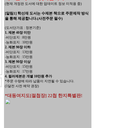
(현재 개정판 도서에 대한 업데이트 정보 미적용 중)
[알림1] 학선재 도서는 수제본 책으로 주문제작 방식
을 통해 제공합니다.(사전주문 필수)
(도서단가표 : 정본기준)
1. 제본 40장 미만
-비단표지 : 8만원
-능화표지 : 10만원
2. 제본 90장 이하
-비단표지 : 13만원
-능화표지 : 15만원
3. 제본 90장 이상
-비단표지 : 15만원
-능화표지 : 17만원
4. 컬러제본은 개별 10만원 추가
*주문 수량에 따라 납품이 지연될 수 있습니다.
(1달전 사전 예약 권장)
*대동여지도[절첩장] 22첩 한지특별판!