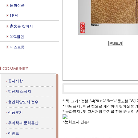
문화상품
LBM
家文을 찾아서
50%할인
테스트중
공지사항
학선재 소식지
* 책 크기 : 정본 A4(20 x 28.5cm) / 문고본 B5(17
출간희망도서 접수
* 비단표지 : 비단 천으로 제작하여 찢어질 염
* 능화표지 : 옛 고서처럼 한지를 전통 匠人이
상품후기
<능화표지 견본> <포갑
우리책과 문화유산
이벤트