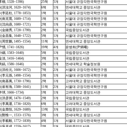
穡, 1328~1396)
25책
5개
서울대 규장각한국학연구원
洪汝河, 1620~1674)
6책
1개
연세대학교 중앙도서관
李廷柱, 1778~1853)
1책
1개
서울대 규장각한국학연구원
南克寬, 1689~1714)
1책
1개
서울대 규장각한국학연구원
沈尙鼎, 1680~1721)
2책
1개
서울대 규장각한국학연구원
金鍾秀, 1728~1799)
2책
1개
국립중앙도서관
金昌集, 1648~1722)
5책
1개
서울대 규장각한국학연구원
周世鵬, 1495~1554)
11책
2개
연세대학교 중앙도서관
愭, 1741~1826)
19책
4개
윤병희(尹炳曦)
絪, 1583~1640)
5책
1개
국립중앙도서관
淡, 1416~1464)
3책
1개
국립중앙도서관
鎬, 1586~1646)
2책
1개
연세대학교 학술정보원
洪柱元, 1606~1672)
7책
2개
서울대 규장각한국학연구원
李元孫, 1498~1554)
1책
1개
서울대 규장각한국학연구원
南基萬, 1730~1796)
2책
1개
고려대학교 중앙도서관
崔有海, 1588~1641)
11책
2개
서울대 규장각한국학연구원
球, 1666~1734)
1책
1개
고려대학교 중앙도서관
洪彦弼, 1476~1549)
2책
1개
국립중앙도서관
李萬運, 1736~1820)
6책
1개
고려대학교 중앙도서관
金壽恒, 1629~1689)
13책
3개
국립중앙도서관
鄭惟一, 1533~1576)
3책
1개
연세대학교 중앙도서관
李載毅, 1772~1839)
4책
1개
서울대 규장각한국학연구원
吳克成, 1559~1617)
2책
1개
국립중앙도서관