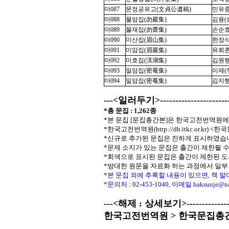
마087
문정공유고(文貞公遺稿)
민유중(
마088
물암집(勿巖集)
김융(金
마089
물재집(勿齋集)
손순효(
마090
미산집(眉山集)
한장석(
마091
미암집(眉巖集)
유희춘(
마092
미호집(渼湖集)
김원행(
마093
밀암집(密菴集)
이재(李
마094
밀암집(密菴集)
김지행(
---<일러두기>--------------------------
*총 문집 : 1,262종
*본 문집 [문집총간본]은 한국고전번역원에
*한국고전번역원(http://db.itkc.or.k
*신규로 추가된 문집은 진하게 표시하였습
*문제 소지가 있는 문집은 출간이 제한될 수 
*회색으로 표시된 문집은 출간이 제한된 도
*방대한 원문을 자료화 하는 과정에서 일부
*본 문집 외에 추록할 내용이 있으면, 책 
*문의처 : 02-453-1040, 이메일
haksunje@n
---<해제 : 상세보기>-------------------
한국고전번역원 > 한국문집총간 >