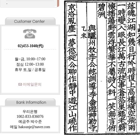
02)453-1040(代)
월~금, 10:00~17:00
점심 12:00~13:00
휴무 토,일 / 공휴일
이메일문의
우리은행
1002-833-836076
예금주:박수준
메일 haksunje@naver.com