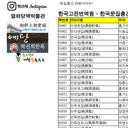
<문집총간 견본이미지>
한국고전번역원 > 한국문집총간 
책번호
[마]서명
저자
마001
마경헌집(磨鏡軒集)
홍구연(
마002
만각재집(
晚
覺齋集)
이동급(
마003
만곡집(晩谷集)
조술도(
마004
만구집(晩求集)
이종기(
마005
만랑집(漫浪集)
황호(黃
마006
만모유고(晩慕遺稿)
정기안(
마007
만사고(晩沙稿)
심지원(
마008
만성집(晩醒集)
박치복(
마009
만오집(晩悟集)
신달도(
마010
만옹집(晩翁集)
서명서(
마011
만운집(晩雲集)
정충신(
마012
만은유고(晩隱遺稿)
홍주화(
마013
만전집(晩全集)
홍가신(
마014
만정당집(晩靜堂集)
서종태(
마015
만주유집(晩洲遺集)
홍석기(
마016
만주집(晩洲集)
정창주(
마017
만죽헌집(萬竹軒集)
서익(徐
마018
만취정유고(晩翠亭遺稿)
박영석(