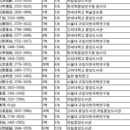
吳億齡, 1552~1618)
1책
1개
국립중앙도서관
申應榘, 1553~1623)
2책
1개
한국학중앙연구원 장서각
南相吉, 1820~1869)
1책
1개
연세대학교 학술정보원
焰, 1524~1609)
2책
1개
연세대학교 중앙도서관
權得己, 1570~1622)
5책
1개
서울대 규장각한국학연구원
梁進永, 1788~1860)
6책
1개
고려대학교 중앙도서관
金榮祖, 1577~1648)
4책
1개
연세대학교 중앙도서관
郭再祐, 1552~1617)
1책
1개
서울대 규장각한국학연구원
胄, 1468~1504)
1책
1개
연세대학교 중앙도서관
李翊相, 1625~1691)
2책
1개
한국학중앙연구원 장서각
偉, 1454~1503)
2책
1개
서강대학교 중앙도서관
洪直弼, 1776~1852)
28책
6개
서울대 규장각한국학연구원
鄭重器, 1685~1757)
6책
1개
고려대학교 중앙도서관
金時習, 1435~1493)
9책
2개
일본 봉좌문고
鄭士信, 1558~1619)
3책
1개
서울대 규장각한국학연구원
玹, 1855~1910)
4책
1개
고려대학교 중앙도서관
遇, 1363~1419)
1책
1개
서울대 규장각한국학연구원
輔, 1521~1584)
2책
1개
국립중앙도서관
陳
澕
, 미상)
1책
1개
서울대 규장각한국학연구원
崔益鉉, 1833~1906)
24책
5개
고려대 중앙도서관,국립중앙도서관
㙖, 1739~1810)
7책
2개
서울대 규장각한국학연구원
純, 1493~1582)
5책
1개
국립중앙도서관
郭鍾錫, 1846~1919)
63책
13개
국립중앙도서관