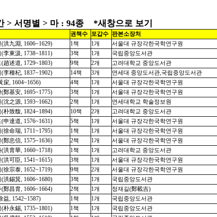
> 서명별 > 마 : 94종 *새창으로 보기
권책수
포갑수
판본소장처
洪九淵, 1606~1629)
1책
1개
서울대 규장각한국학연구원
李東汲, 1738~1811)
3책
1개
국립중앙도서관
趙述道, 1729~1803)
9책
2개
고려대학교 중앙도서관
李種杞, 1837~1902)
14책
3개
연세대 중앙도서관,국립중앙도서관
㦿, 1604~1656)
4책
1개
서울대 규장각한국학연구원
鄭基安, 1695~1775)
3책
1개
서울대 규장각한국학연구원
沈之源, 1593~1662)
2책
1개
연세대학교 학술정보원
朴致馥, 1824~1894)
10책
2개
고려대학교 중앙도서관
申達道, 1576~1631)
5책
1개
서울대 규장각한국학연구원
徐命瑞, 1711~1795)
1책
1개
서울대 규장각한국학연구원
鄭忠信, 1575~1636)
2책
1개
서울대 규장각한국학연구원
洪胄華, 1660~1718)
1책
1개
고려대학교 중앙도서관
洪可臣, 1541~1615)
3책
1개
서울대 규장각한국학연구원
徐宗泰, 1652~1719)
9책
2개
서울대 규장각한국학연구원
洪錫箕, 1606~1680)
3책
1개
국립중앙도서관
鄭昌胄, 1606~1664)
2책
1개
정재길(鄭載吉)
益, 1542~1587)
1책
1개
국립중앙도서관
朴永錫, 1735~1801)
1책
1개
국립중앙도서관