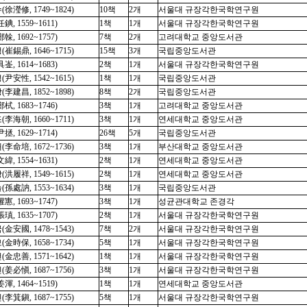
徐瀅修, 1749~1824)
10책
2개
서울대 규장각한국학연구원
錪, 1559~1611)
1책
1개
서울대 규장각한국학연구원
榦, 1692~1757)
7책
2개
고려대학교 중앙도서관
崔錫鼎, 1646~1715)
15책
3개
국립중앙도서관
崟, 1614~1683)
2책
1개
서울대 규장각한국학연구원
尹安性, 1542~1615)
1책
1개
국립중앙도서관
李建昌, 1852~1898)
8책
2개
국립중앙도서관
栻, 1683~1746)
3책
1개
고려대학교 중앙도서관
李海朝, 1660~1711)
3책
1개
연세대학교 중앙도서관
拯, 1629~1714)
26책
5개
국립중앙도서관
李命培, 1672~1736)
3책
1개
부산대학교 중앙도서관
緯, 1554~1631)
2책
1개
연세대학교 중앙도서관
洪履祥, 1549~1615)
2책
1개
연세대학교 중앙도서관
孫處訥, 1553~1634)
3책
1개
국립중앙도서관
寭, 1693~1747)
3책
1개
성균관대학교 존경각
瑱, 1635~1707)
2책
1개
서울대 규장각한국학연구원
金安國, 1478~1543)
7책
2개
서울대 규장각한국학연구원
金時保, 1658~1734)
5책
1개
서울대 규장각한국학연구원
金忠善, 1571~1642)
1책
1개
서울대 규장각한국학연구원
姜必愼, 1687~1756)
3책
1개
서울대 규장각한국학연구원
渾, 1464~1519)
1책
1개
연세대학교 중앙도서관
李箕鎭, 1687~1755)
5책
1개
서울대 규장각한국학연구원