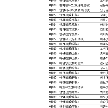
마019
만취집(晩翠集)
오억령(
마020
만퇴헌유고(晩退軒遺稿)
신응구(
마021
만향재시초(晩香齋詩鈔)
남상길(
마022
만헌집(晩軒集)
정염(丁
마023
만회집(晩悔集)
권득기(
마024
만희집(晩羲集)
양진영(
마025
망와집(忘窩集)
김영조(
마026
망우집(忘憂集)
곽재우(
마027
망헌유고(忘軒遺稿)
이주(李
마028
매간집(梅澗集)
이익상(
마029
매계집(梅溪集)
조위(曺
마030
매산집(梅山集)
홍직필(
마031
매산집(梅山集)
정중기(
마032
매월당집(梅月堂集)
김시습(
마033
매창집(梅窓集)
정사신(
마034
매천집(梅泉集)
황현(黃
마035
매헌집(梅軒集)
권우(權
마036
매헌집(梅軒集)
금보(琴
마037
매호유고(梅湖遺稿)
진화(
마038
면암집(勉菴集)
최익현(
마039
면암집(俛庵集)
이우(李
마040
면앙집(俛仰集)
송순(宋
마041
면우집(俛宇集)
곽종석(