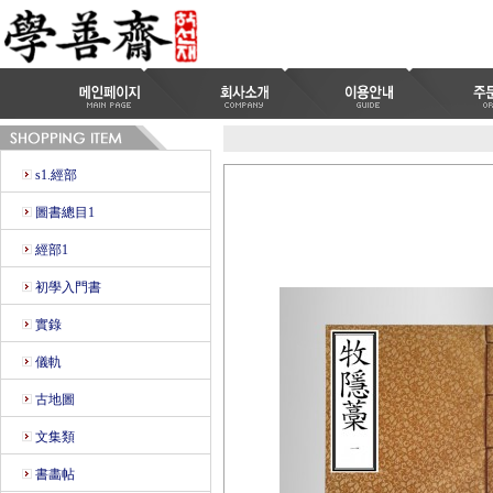
s1.經部
圖書總目1
經部1
初學入門書
實錄
儀軌
古地圖
文集類
書畵帖