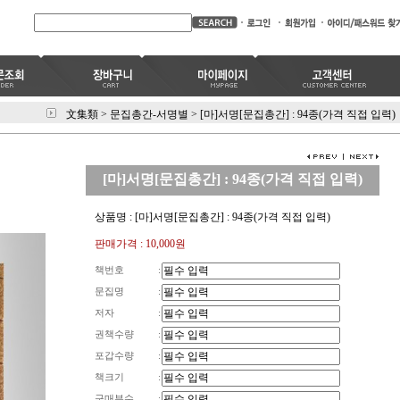
文集類
>
문집총간-서명별
>
[마]서명[문집총간] : 94종(가격 직접 입력)
[마]서명[문집총간] : 94종(가격 직접 입력)
상품명 : [마]서명[문집총간] : 94종(가격 직접 입력)
판매가격 :
10,000원
책번호
:
문집명
:
저자
:
권책수량
:
포갑수량
:
책크기
:
구매부수
: