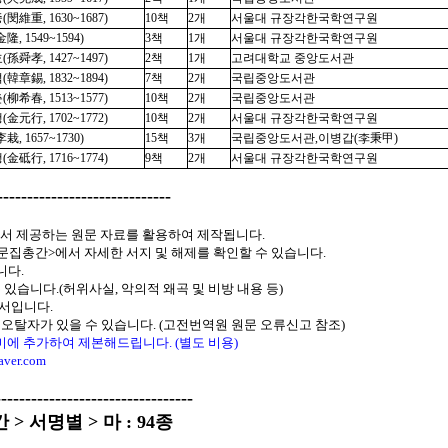
閔維重, 1630~1687)
10책
2개
서울대 규장각한국학연구원
隆, 1549~1594)
3책
1개
서울대 규장각한국학연구원
孫舜孝, 1427~1497)
2책
1개
고려대학교 중앙도서관
韓章錫, 1832~1894)
7책
2개
국립중앙도서관
柳希春, 1513~1577)
10책
2개
국립중앙도서관
金元行, 1702~1772)
10책
2개
서울대 규장각한국학연구원
栽, 1657~1730)
15책
3개
국립중앙도서관,이병갑(李秉甲)
金砥行, 1716~1774)
9책
2개
서울대 규장각한국학연구원
-------------------------
서 제공하는 원문 자료를 활용하여 제작됩니다.
r) <한국문집총간>에서 자세한 서지 및 해제를 확인할 수 있습니다.
니다.
있습니다.(허위사실, 악의적 왜곡 및 비방 내용 등)
서입니다.
 오탈자가 있을 수 있습니다. (고전번역원 원문 오류신고 참조)
말미에 추가하여 제본해드립니다. (별도 비용)
aver.com
---------------------------
 서명별 > 마 : 94종