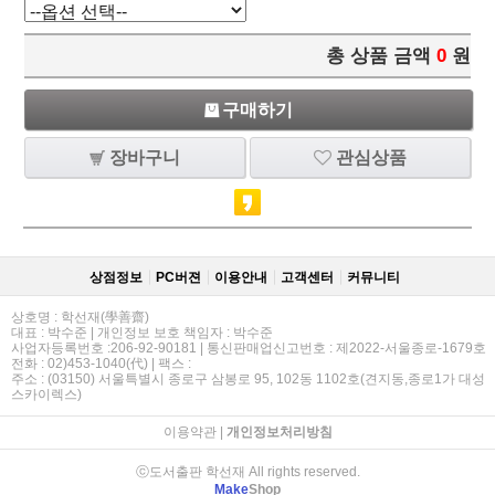
총 상품 금액
0
원
구매하기
장바구니
관심상품
상점정보
PC버젼
이용안내
고객센터
커뮤니티
상호명 : 학선재(學善齋)
대표 : 박수준 | 개인정보 보호 책임자 : 박수준
사업자등록번호 :206-92-90181 | 통신판매업신고번호 : 제2022-서울종로-1679호
전화 : 02)453-1040(代) | 팩스 :
주소 : (03150) 서울특별시 종로구 삼봉로 95, 102동 1102호(견지동,종로1가 대성
스카이렉스)
이용약관
|
개인정보처리방침
ⓒ도서출판 학선재 All rights reserved.
Make
Shop