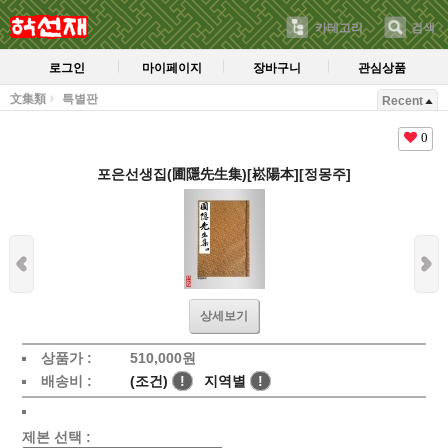
카테고리
검색
로그인
마이페이지
장바구니
관심상품
文集類
특별판
Recent
0
포은선생집(圃隱先生集)[崧陽本][정몽주]
상세보기
상품가 :
510,000
원
배송비 :
(조건)
!
지역별
!
제본 선택 :