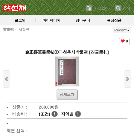
카테고리
검색
로그인
마이페이지
장바구니
관심상품
書畵帖
서첩류
Recent
0
金正喜筆書簡帖①과천추사박물관 [진글簡札]
상세보기
상품가 :
280,000
원
배송비 :
(조건)
!
지역별
!
제본 선택 :