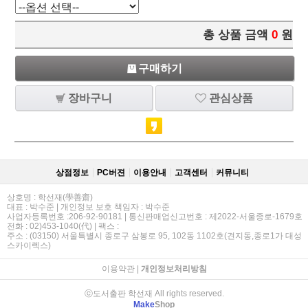
총 상품 금액
0
원
구매하기
장바구니
관심상품
상점정보
PC버젼
이용안내
고객센터
커뮤니티
상호명 : 학선재(學善齋)
대표 : 박수준 | 개인정보 보호 책임자 : 박수준
사업자등록번호 :206-92-90181 | 통신판매업신고번호 : 제2022-서울종로-1679호
전화 : 02)453-1040(代) | 팩스 :
주소 : (03150) 서울특별시 종로구 삼봉로 95, 102동 1102호(견지동,종로1가 대성
스카이렉스)
이용약관
|
개인정보처리방침
ⓒ도서출판 학선재 All rights reserved.
Make
Shop