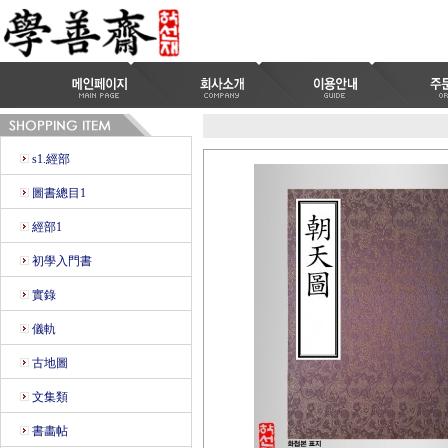
s1.經部
圖書總目1
經部1
初學入門書
實錄
儀軌
古地圖
文集類
書畵帖