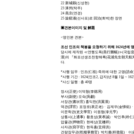
22 新城縣(신성현)
23 涿州(탁주)
24 燕京(연경)
25 旋槎浦(선사포)로 回泊(회박)한 장면
▣견본이미지 및 解題
<영인본 견본>
조선 인조의 책봉을 요청하기 위해 1624년에 
당시에 제작된 ≪연행도폭(燕行圖幅)≫(국립중앙
漢)의 『화포선생조천항해록(花浦先生朝天航海錄
다.
*사행 임무 : 인조(仁祖) 즉위에 대한 고명(誥
*사행 기간 : 1624(인조2, 갑자)년 8월 1일 ~ 16
*사신 일행 : 총 40명
정사(正使) 이덕형(李德泂)
부사(副使) 오숙(吳䎘)
서장관(書狀官) 홍익한(洪翼漢)
역관(譯官) 표정로(表正老)ㆍ김제우(金悌佑)
이문학관(吏文學官) 이원형(李元亨)
상통사(上通事) 황효성(黃孝誠)ㆍ박인후(朴仁
압물관(押物官) 현예상(玄禮祥)
사자관(寫字官) 현득홍(玄得洪)
건량장무관(乾糧掌務官) 박치룡(朴致龍)ㆍ이응