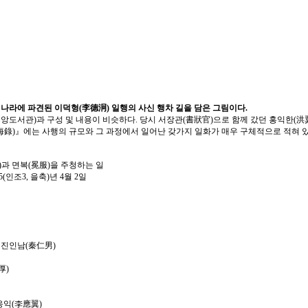
명나라에 파견된 이덕형(李德泂) 일행의 사신 행차 길을 담은 그림이다.
도서관)과 구성 및 내용이 비슷하다. 당시 서장관(書狀官)으로 함께 갔던 홍익한(洪
)』에는 사행의 규모와 그 과정에서 일어난 갖가지 일화가 매우 구체적으로 적혀 
命)과 면복(冕服)을 주청하는 일
25(인조3, 을축)년 4월 2일
ㆍ진인남(秦仁男)
厚)
익(李應翼)