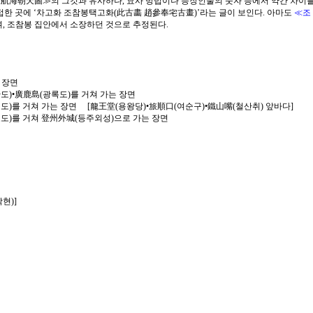
 ≪航海朝天圖≫의 그것과 유사하나, 묘사 방법이나 등장인물의 숫자 등에서 약간 차이
배접한 곳에 ‘차고화 조참봉택고화(此古畵 趙參奉宅古畫)’라는 글이 보인다. 아마도
≪조
, 조참봉 집안에서 소장하던 것으로 추정된다.
 장면
산도)•廣鹿島(광록도)를 거쳐 가는 장면
성도)를 거쳐 가는 장면 [龍王堂(용왕당)•旅順口(여순구)•鐵山嘴(철산취) 앞바다]
묘도)를 거쳐 登州外城(등주외성)으로 가는 장면
현)]