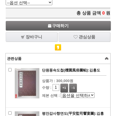
총 상품 금액
0
원
구매하기
장바구니
관심상품
관련상품
단원풍속도첩(檀園風俗圖帖):김홍도
상품가 :
300,000원
수량 :
+1
-1
제본 선택 :
평안감사향연도(平安監司饗宴圖):김홍