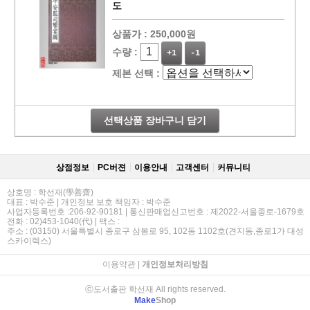
도
상품가 :
250,000원
수량 :
+1
-1
제본 선택 :
선택상품 장바구니 담기
상점정보
PC버젼
이용안내
고객센터
커뮤니티
상호명 : 학선재(學善齋)
대표 : 박수준 | 개인정보 보호 책임자 : 박수준
사업자등록번호 :206-92-90181 | 통신판매업신고번호 : 제2022-서울종로-1679호
전화 : 02)453-1040(代) | 팩스 :
주소 : (03150) 서울특별시 종로구 삼봉로 95, 102동 1102호(견지동,종로1가 대성
스카이렉스)
이용약관
|
개인정보처리방침
ⓒ도서출판 학선재 All rights reserved.
Make
Shop