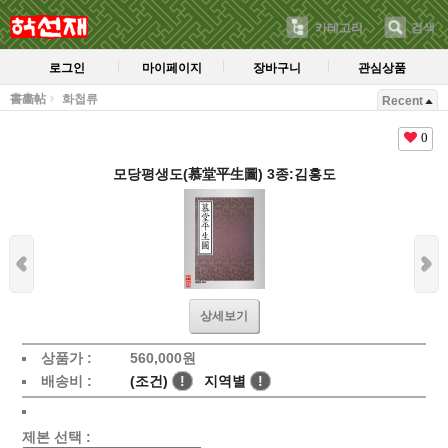
카테고리
검색
로그인
마이페이지
장바구니
관심상품
書畵帖
화첩류
Recent
0
모당평생도(慕堂平生圖) 3종:김홍도
상세보기
상품가 :
560,000
원
배송비 :
(조건)
!
지역별
!
제본 선택 :