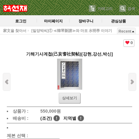
카테고리
검색
로그인
마이페이지
장바구니
관심상품
家文을 찾아서
[밀양박씨]① ≪韓琴新譜≫와 마포 水明亭 이야기
Recent
0
기해기사계첩(己亥耆社契帖)[강현,강선,박신]
상세보기
상품가 :
550,000
원
배송비 :
(조건)
!
지역별
!
제본 선택 :