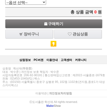
총 상품 금액
0
원
구매하기
장바구니
관심상품
상점정보
PC버젼
이용안내
고객센터
커뮤니티
상호명 : 학선재(學善齋)
대표 : 박수준 | 개인정보 보호 책임자 : 박수준
사업자등록번호 :206-92-90181 | 통신판매업신고번호 : 제2022-서울종로-1679호
전화 : 02)453-1040(代) | 팩스 :
주소 : (03150) 서울특별시 종로구 삼봉로 95, 102동 1102호(견지동,종로1가 대성
스카이렉스)
이용약관
|
개인정보처리방침
ⓒ도서출판 학선재 All rights reserved.
Make
Shop