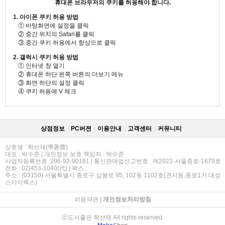
휴대폰 브라우저의 쿠키를 허용해야 합니다.
1. 아이폰 쿠키 허용 방법
① 바탕화면에 설정을 클릭
② 중간 위치의 Safari를 클릭
③ 중간 쿠키 허용에서 항상으로 클릭
2. 갤럭시 쿠키 허용 방법
① 인터넷 창 열기
② 휴대폰 하단 왼쪽 버튼의 더보기 메뉴
③ 화면 하단의 설정 클릭
④ 쿠키 허용에 V 체크
상점정보
PC버젼
이용안내
고객센터
커뮤니티
상호명 : 학선재(學善齋)
대표 : 박수준 | 개인정보 보호 책임자 : 박수준
사업자등록번호 :206-92-90181 | 통신판매업신고번호 : 제2022-서울종로-1679호
전화 : 02)453-1040(代) | 팩스 :
주소 : (03150) 서울특별시 종로구 삼봉로 95, 102동 1102호(견지동,종로1가 대성
스카이렉스)
이용약관
|
개인정보처리방침
ⓒ도서출판 학선재 All rights reserved.