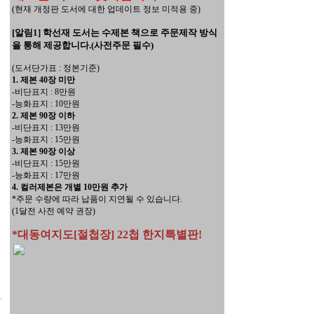
(현재 개정판 도서에 대한 업데이트 정보 미적용 중)
[알림1] 학선재 도서는 수제본 책으로 주문제작 방식
을 통해 제공합니다.(사전주문 필수)
(도서단가표 : 정본기준)
1. 제본 40장 미만
-비단표지 : 8만원
-능화표지 : 10만원
2. 제본 90장 이하
-비단표지 : 13만원
-능화표지 : 15만원
3. 제본 90장 이상
-비단표지 : 15만원
-능화표지 : 17만원
4. 컬러제본은 개별 10만원 추가
*주문 수량에 따라 납품이 지연될 수 있습니다.
(1달전 사전 예약 권장)
*대동여지도[절첩장] 22첩 한지특별판!