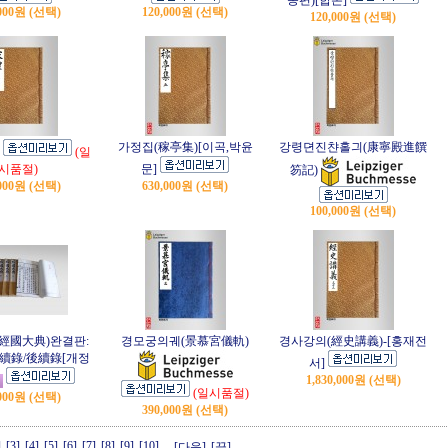
몽편)[합본]
,000원 (선택)
120,000원 (선택)
120,000원 (선택)
가정집(稼亭集)[이곡,박윤
강령뎐진챤홀긔(康寧殿進饌
(일
시품절)
문]
笏記)
,000원 (선택)
630,000원 (선택)
100,000원 (선택)
經國大典)완결판:
경모궁의궤(景慕宮儀軌)
경사강의(經史講義)-[홍재전
/續錄/後續錄[개정
서]
1,830,000원 (선택)
(일시품절)
,000원 (선택)
390,000원 (선택)
]
[3]
[4]
[5]
[6]
[7]
[8]
[9]
[10]
[다음]
[끝]