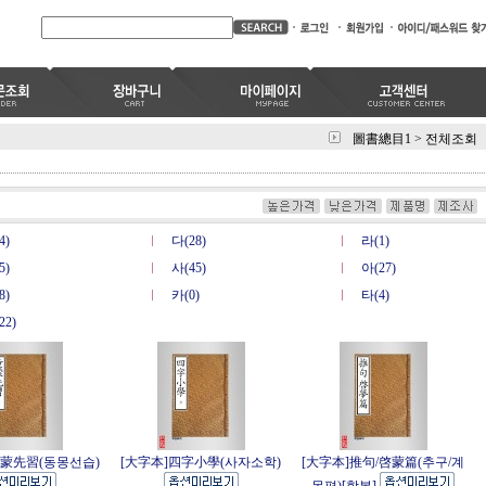
圖書總目1
>
전체조회
4)
다(28)
라(1)
5)
사(45)
아(27)
8)
카(0)
타(4)
22)
童蒙先習(동몽선습)
[大字本]四字小學(사자소학)
[大字本]推句/啓蒙篇(추구/계