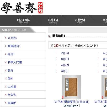
圖書總目1
s1.經部
총
215
개의 상품이 진열되어 있습니다
圖書總目1
가(35)
나(
經部1
마(11)
바(
初學入門書
자(22)
차(
實錄
파(3)
하(
儀軌
古地圖
文集類
[大字本]擊蒙要訣(격몽요결)
[大字本]
書畵帖