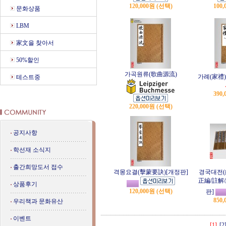
120,000원 (선택)
100
문화상품
LBM
家文을 찾아서
50%할인
가곡원류(歌曲源流)
가례(家禮)
테스트중
390
220,000원 (선택)
공지사항
학선재 소식지
출간희망도서 접수
격몽요결(擊蒙要訣)[개정판]
경국대전(
正編/註解
상품후기
120,000원 (선택)
판]
850
우리책과 문화유산
이벤트
[1]
[2