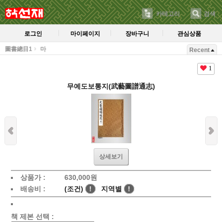
카테고리
검색
로그인
마이페이지
장바구니
관심상품
圖書總目1
마
Recent
1
무예도보통지(武藝圖譜通志)
상세보기
상품가 :
630,000
원
배송비 :
(조건)
!
지역별
!
책 제본 선택 :