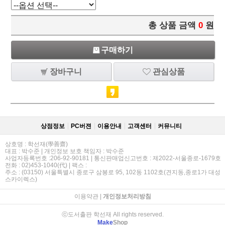
총 상품 금액
0
원
구매하기
장바구니
관심상품
상점정보
PC버젼
이용안내
고객센터
커뮤니티
상호명 : 학선재(學善齋)
대표 : 박수준 | 개인정보 보호 책임자 : 박수준
사업자등록번호 :206-92-90181 | 통신판매업신고번호 : 제2022-서울종로-1679호
전화 : 02)453-1040(代) | 팩스 :
주소 : (03150) 서울특별시 종로구 삼봉로 95, 102동 1102호(견지동,종로1가 대성
스카이렉스)
이용약관
|
개인정보처리방침
ⓒ도서출판 학선재 All rights reserved.
Make
Shop