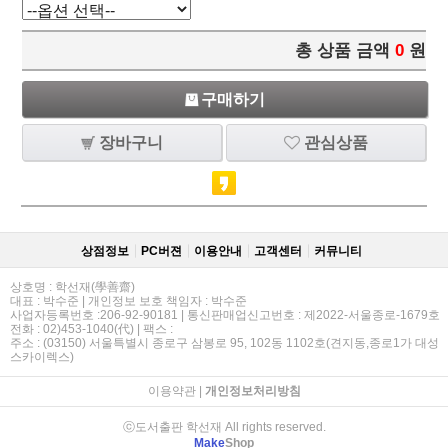
총 상품 금액
0
원
구매하기
장바구니
관심상품
상점정보
PC버젼
이용안내
고객센터
커뮤니티
상호명 : 학선재(學善齋)
대표 : 박수준 | 개인정보 보호 책임자 : 박수준
사업자등록번호 :206-92-90181 | 통신판매업신고번호 : 제2022-서울종로-1679호
전화 : 02)453-1040(代) | 팩스 :
주소 : (03150) 서울특별시 종로구 삼봉로 95, 102동 1102호(견지동,종로1가 대성
스카이렉스)
이용약관
|
개인정보처리방침
ⓒ도서출판 학선재 All rights reserved.
Make
Shop