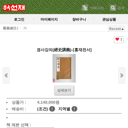
카테고리
검색
로그인
마이페이지
장바구니
관심상품
圖書總目1
가
Recent
1
경사강의(經史講義)-[홍재전서]
상세보기
상품가 :
4,140,000
원
배송비 :
(조건)
!
지역별
!
책 제본 선택 :