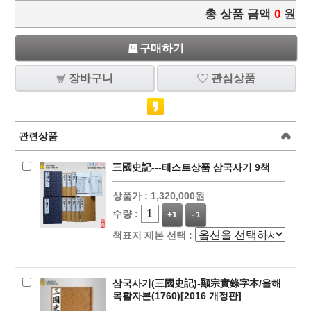
총 상품 금액
0
원
구매하기
장바구니
관심상품
관련상품
三國史記---테스트상품 삼국사기 9책
상품가 :
1,320,000원
수량 :
+1
-1
책표지 제본 선택 :
삼국사기(三國史記)-顯宗實錄字本/을해
목활자본(1760)[2016 개정판]