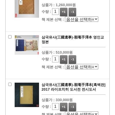
상품가 :
1,260,000원
수량 :
+1
-1
책 제본 선택 :
삼국유사(三國遺事)-順菴手澤本 영인교
정본
상품가 :
510,000원
수량 :
+1
-1
책 제본 선택 :
삼국유사(三國遺事)-順菴手澤本[흑백판]
2017 라이프치히 도서전 전시도서
상품가 :
330,000원
수량 :
+1
-1
책 제본 선택 :