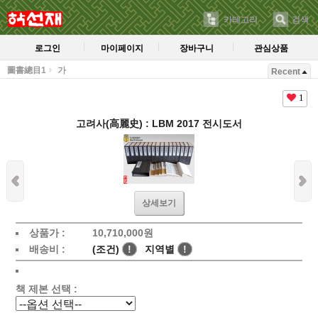
카테고리
검색
로그인
마이페이지
장바구니
관심상품
圖書總目1
가
Recent
1
고려사(高麗史) : LBM 2017 전시도서
상세보기
상품가 :
10,710,000
원
배송비 :
(조건)
!
지역별
!
책 제본 선택 :