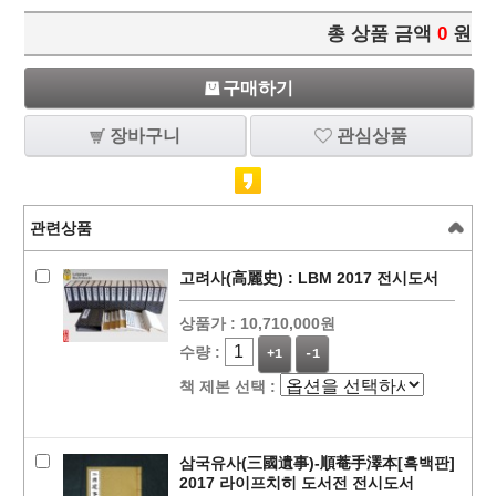
총 상품 금액
0
원
구매하기
장바구니
관심상품
관련상품
고려사(高麗史) : LBM 2017 전시도서
상품가 :
10,710,000원
수량 :
+1
-1
책 제본 선택 :
삼국유사(三國遺事)-順菴手澤本[흑백판]
2017 라이프치히 도서전 전시도서