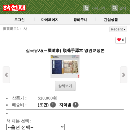
카테고리
검색
로그인
마이페이지
장바구니
관심상품
圖書總目1
사
Recent
0
삼국유사(三國遺事)-順菴手澤本 영인교정본
상세보기
상품가 :
510,000
원
배송비 :
(조건)
!
지역별
!
책 제본 선택 :