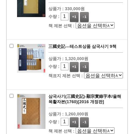
상품가 :
330,000원
수량 :
+1
-1
책 제본 선택 :
三國史記---테스트상품 삼국사기 9책
상품가 :
1,320,000원
수량 :
+1
-1
책표지 제본 선택 :
삼국사기(三國史記)-顯宗實錄字本/을해
목활자본(1760)[2016 개정판]
상품가 :
1,260,000원
수량 :
+1
-1
책 제본 선택 :