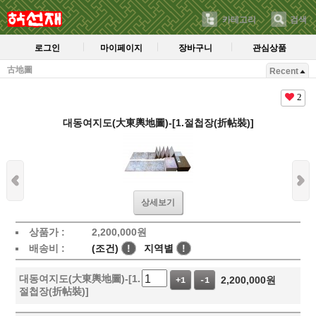
카테고리
검색
로그인
마이페이지
장바구니
관심상품
古地圖
Recent
2
대동여지도(大東輿地圖)-[1.절첩장(折帖裝)]
상세보기
상품가 :
2,200,000
원
배송비 :
(조건)
!
지역별
!
대동여지도(大東輿地圖)-[1.
2,200,000
원
+1
-1
절첩장(折帖裝)]