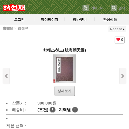
카테고리
검색
로그인
마이페이지
장바구니
관심상품
書畵帖
화첩류
Recent
0
항해조천도(航海朝天圖)
상세보기
상품가 :
300,000
원
배송비 :
(조건)
!
지역별
!
제본 선택 :