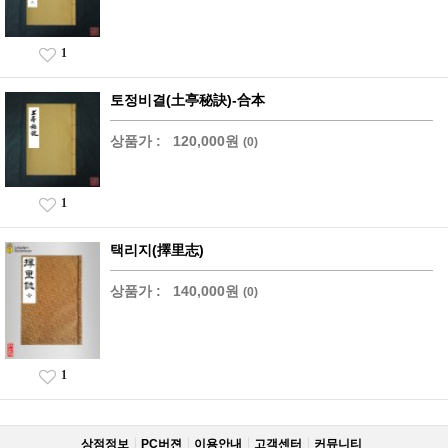
1
토정비결(土亭秘訣)-合本
상품가 :
120,000원
(0)
1
택리지(擇里志)
상품가 :
140,000원
(0)
1
상점정보
PC버젼
이용안내
고객센터
커뮤니티