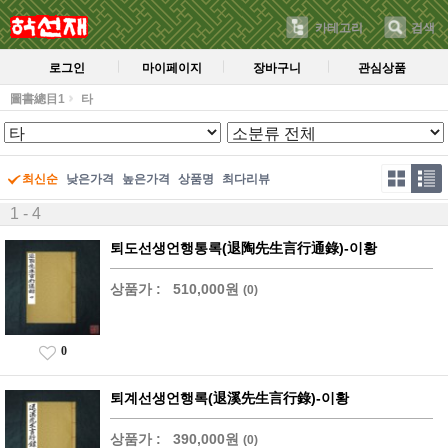
카테고리
검색
로그인
마이페이지
장바구니
관심상품
圖書總目1
타
최신순
낮은가격
높은가격
상품명
최다리뷰
1 - 4
퇴도선생언행통록(退陶先生言行通錄)-이황
상품가 :
510,000원
(0)
0
퇴계선생언행록(退溪先生言行錄)-이황
상품가 :
390,000원
(0)