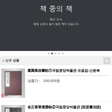
신규 상품
蕙園風俗圖帖①국립중앙박물관 모음집:신윤복
상품가 :
240,000원
金正喜筆遺墨帖②국립중앙박물관 [阮堂書法說]