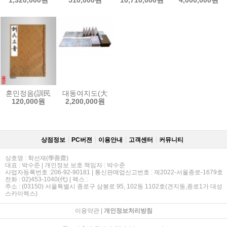
훈민정음(訓民正音)-해례/언해/세종실록본 합본
대동여지도(大東輿地圖)-[1.절첩장(折帖裝)]
120,000원
2,200,000원
상점정보
PC버젼
이용안내
고객센터
커뮤니티
상호명 : 학선재(學善齋)
대표 : 박수준 | 개인정보 보호 책임자 : 박수준
사업자등록번호 :206-92-90181 | 통신판매업신고번호 : 제2022-서울종로-1679호
전화 : 02)453-1040(代) | 팩스 :
주소 : (03150) 서울특별시 종로구 삼봉로 95, 102동 1102호(견지동,종로1가 대성
스카이렉스)
이용약관
|
개인정보처리방침