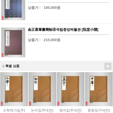
상품가 :
100,000원
金正喜筆書簡帖④국립중앙박물관 [阮堂小牘]
상품가 :
210,000원
특별 상품
소학제가집주(小學諸家集註)
논어집주대전(論語集註大全)-[內閣本]
맹자집주대전(孟子集註大全)-[內閣
중용장구대전(中庸