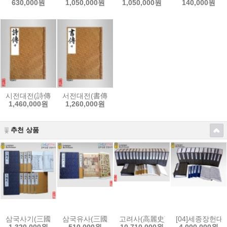
630,000원
1,050,000원
1,050,000원
140,000원
시전대전(詩傳大全)[內閣本]-(2016 개정판)
서전대전(書傳大全)[內閣本]-(2016 개정판)
1,460,000원
1,260,000원
추천 상품
삼국사기(三國史記)-中宗壬申本/正德本(1512)
삼국유사(三國遺事)-順菴手澤本 영인교정본
고려사(高麗史) : LBM 2017 전시
[04]세종장헌
1,320,000원
510,000원
10,710,000원
4,000,000원