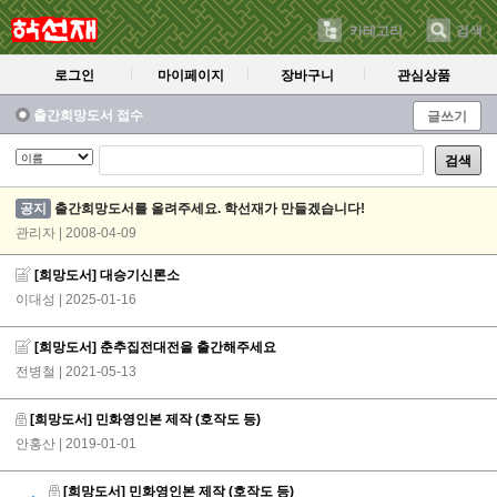
카테고리
검색
로그인
마이페이지
장바구니
관심상품
출간희망도서 접수
글쓰기
검색
공지
출간희망도서를 올려주세요. 학선재가 만들겠습니다!
관리자 | 2008-04-09
[희망도서] 대승기신론소
이대성
| 2025-01-16
[희망도서] 춘추집전대전을 출간해주세요
전병철
| 2021-05-13
[희망도서] 민화영인본 제작 (호작도 등)
안홍산
| 2019-01-01
[희망도서] 민화영인본 제작 (호작도 등)