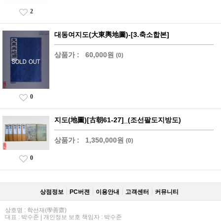
2
대동여지도(大東輿地圖)-[3.축소합본]
상품가 :
60,000원
(0)
0
지도(地圖)[古朝61-27]_(조선팔도지방도)
상품가 :
1,350,000원
(0)
0
상점정보
PC버젼
이용안내
고객센터
커뮤니티
상호명 : 학선재(學善齋)
대표 : 박수준 | 개인정보 보호 책임자 : 박수준