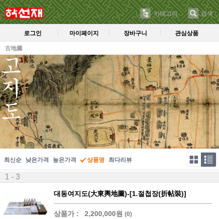
카테고리
검색
로그인
마이페이지
장바구니
관심상품
古地圖
최신순
낮은가격
높은가격
상품명
최다리뷰
1 - 3
대동여지도(大東輿地圖)-[1.절첩장(折帖裝)]
상품가 :
2,200,000원
(0)