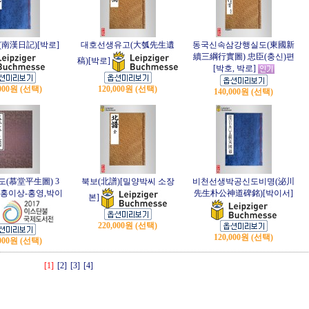
南漢日記)[박로]
대호선생유고(大瓠先生遺
동국신속삼강행실도(東國新
續三綱行實圖) 忠臣(충신)편
稿)[박로]
[박호, 박로]
,000원 (선택)
120,000원 (선택)
140,000원 (선택)
(慕堂平生圖) 3
북보(北譜)[밀양박씨 소장
비천선생박공신도비명(泌川
[홍이상-홍영,박이
先生朴公神道碑銘)[박이서]
본]
220,000원 (선택)
120,000원 (선택)
,000원 (선택)
[1]
[2]
[3]
[4]