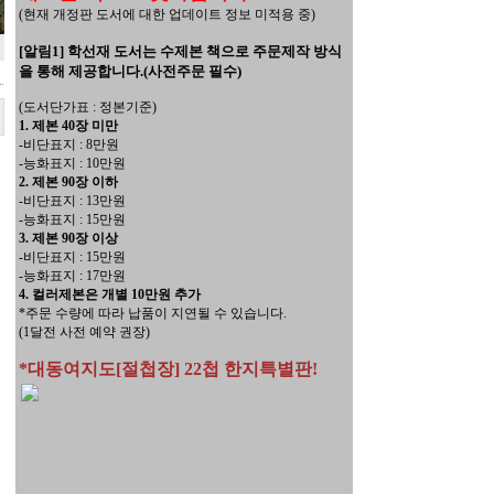
(현재 개정판 도서에 대한 업데이트 정보 미적용 중)
[알림1] 학선재 도서는 수제본 책으로 주문제작 방식
을 통해 제공합니다.(사전주문 필수)
(도서단가표 : 정본기준)
1. 제본 40장 미만
-비단표지 : 8만원
-능화표지 : 10만원
2. 제본 90장 이하
-비단표지 : 13만원
-능화표지 : 15만원
3. 제본 90장 이상
-비단표지 : 15만원
-능화표지 : 17만원
4. 컬러제본은 개별 10만원 추가
*주문 수량에 따라 납품이 지연될 수 있습니다.
(1달전 사전 예약 권장)
*대동여지도[절첩장] 22첩 한지특별판!