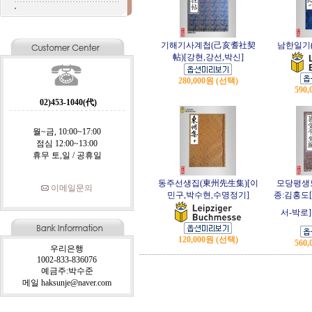
기해기사계첩(己亥耆社契
남한일기(
帖)[강현,강선,박신]
280,000원 (선택)
590
02)453-1040(代)
월~금, 10:00~17:00
점심 12:00~13:00
휴무 토,일 / 공휴일
동주선생집(東州先生集)[이
모당평생도
이메일문의
민구,박수현,수명정기]
종:김홍도
서-박로]
120,000원 (선택)
560
우리은행
1002-833-836076
예금주:박수준
메일 haksunje@naver.com