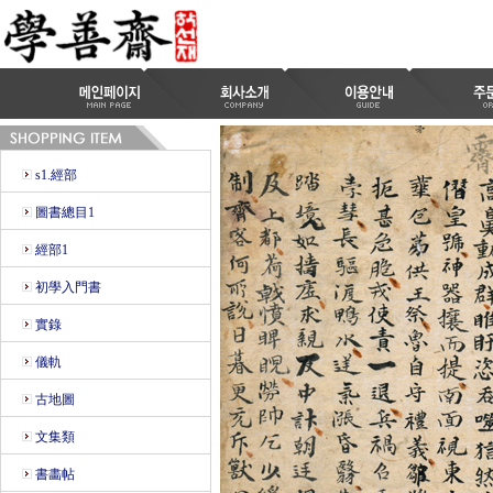
s1.經部
圖書總目1
經部1
初學入門書
實錄
儀軌
古地圖
文集類
書畵帖