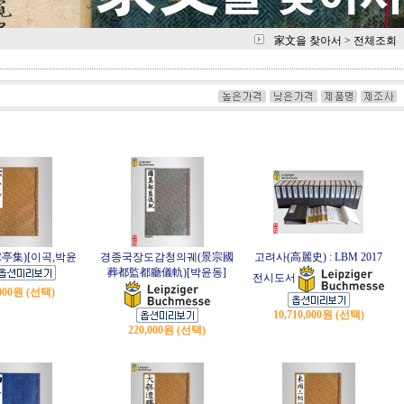
家文을 찾아서
>
전체조회
亭集)[이곡,박윤
경종국장도감청의궤(景宗國
고려사(高麗史) : LBM 2017
葬都監都廳儀軌)[박윤동]
전시도서
,000원 (선택)
10,710,000원 (선택)
220,000원 (선택)