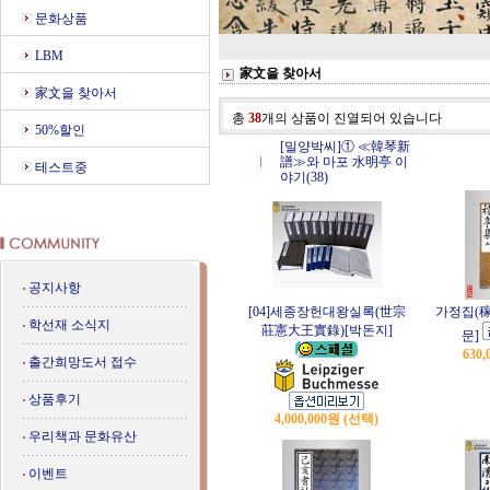
문화상품
LBM
家文을 찾아서
家文을 찾아서
총
38
개의 상품이 진열되어 있습니다
50%할인
[밀양박씨]① ≪韓琴新
譜≫와 마포 水明亭 이
테스트중
야기(38)
공지사항
[04]세종장헌대왕실록(世宗
가정집(稼
학선재 소식지
莊憲大王實錄)[박돈지]
문]
630
출간희망도서 접수
상품후기
4,000,000원 (선택)
우리책과 문화유산
이벤트