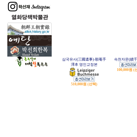
삼국유사(三國遺事)-順菴手
속천자문(續千
澤本 영인교정본
100,000원 
510,000원 (선택)