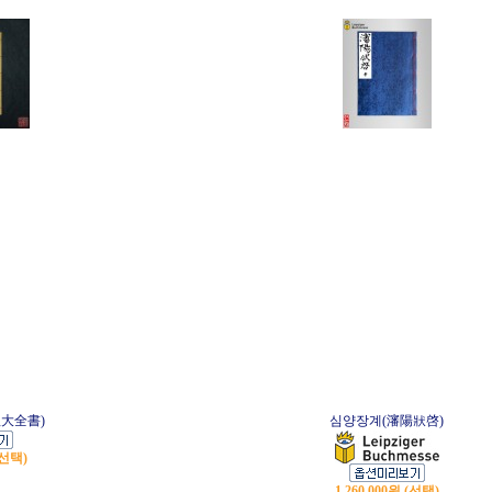
大全書)
심양장계(瀋陽狀啓)
(선택)
1,260,000원 (선택)