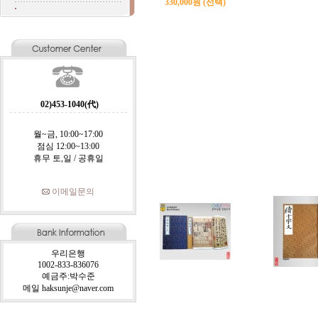
330,000원 (선택)
02)453-1040(代)
월~금, 10:00~17:00
점심 12:00~13:00
휴무 토,일 / 공휴일
이메일문의
우리은행
1002-833-836076
예금주:박수준
메일 haksunje@naver.com